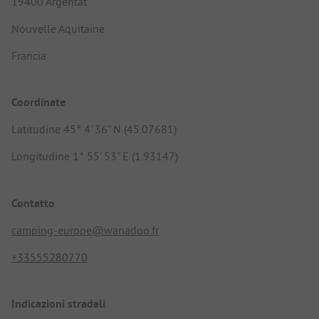
19400 Argentat
Nouvelle Aquitaine
Francia
Coordinate
Latitudine 45° 4' 36" N (45.07681)
Longitudine 1° 55' 53" E (1.93147)
Contatto
camping-europe@wanadoo.fr
+33555280770
Indicazioni stradali