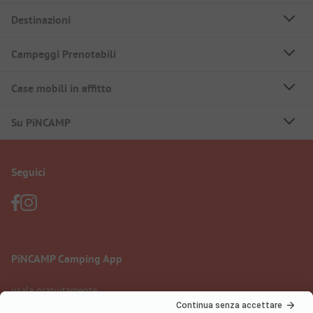
Destinazioni
Campeggi Prenotabili
Case mobili in affitto
Su PiNCAMP
Seguici
PiNCAMP Camping App
usala gratuitamente