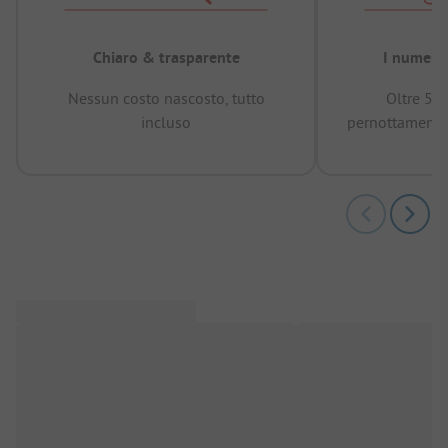
Chiaro & trasparente
I numeri 
Nessun costo nascosto, tutto
Oltre 50
incluso
pernottamenti 