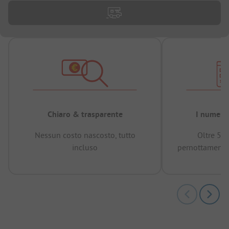
Chiaro & trasparente
I numeri 
Nessun costo nascosto, tutto
Oltre 50
incluso
pernottamenti 