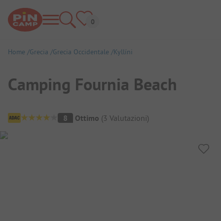
Home
Grecia
Grecia Occidentale
Kyllíni
Camping Fournia Beach
Panoramica del campeggio
8
Ottimo
(
3
Valutazioni
)