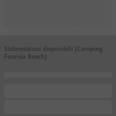
Sistemazioni disponibili
(
Camping
Fournia Beach
)
...
...
...