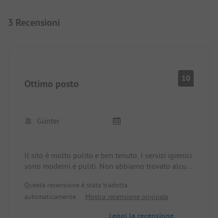
3 Recensioni
10
Ottimo posto
Günter
Il sito è molto pulito e ben tenuto. I servizi igienici
sono moderni e puliti. Non abbiamo trovato alcun
segno di "vecchiaia...". Tutte le piazzole sono
Questa recensione è stata tradotta
ombreggiate, le sedie a sdraio e gli ombrelloni
automaticamente.
Mostra recensione originale
sono gratuiti. Piccolo mini-market e bel ristorante.
La vista con il tramonto è fantastica 😊
Leggi la recensione