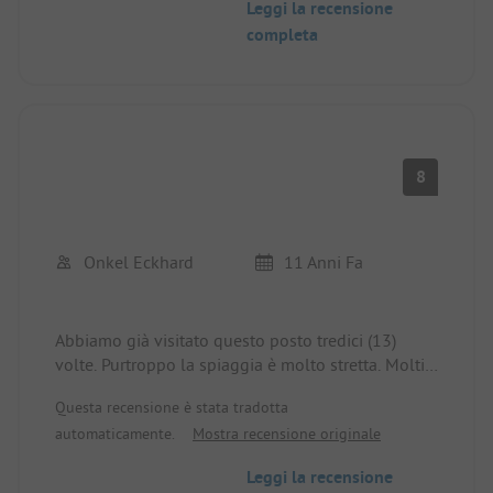
Leggi la recensione
mediocre, ma comunque ok. 5 anni fa, questo era
completa
sicuramente il posto migliore in Grecia.
8
Onkel Eckhard
11 Anni Fa
Abbiamo già visitato questo posto tredici (13)
volte. Purtroppo la spiaggia è molto stretta. Molti
lettini e ombrelloni su diverse terrazze e una
Questa recensione è stata tradotta
piscina nella zona superiore. Collegamento
automaticamente.
Mostra recensione originale
ottimale con il traghetto di Patrasso, che dista 80
km. Se volete solo guardare l'acqua la sera, non
Leggi la recensione
troverete un posto più bello. Tramonti grandiosi