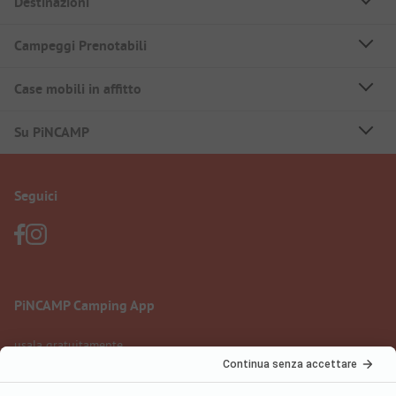
Destinazioni
Campeggi Prenotabili
Case mobili in affitto
Su PiNCAMP
Seguici
PiNCAMP Camping App
usala gratuitamente