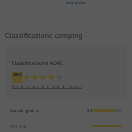
completa
con vista sulle isole al largo.
Per noi, la terrazza più bella della Grecia.
Classificazione camping
Classificazione ADAC
Ponderazione delle aree di servizio
Servizi igienici
3.9
Quantità