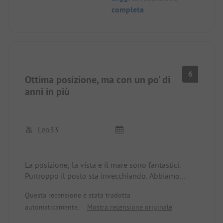
completa
6
Ottima posizione, ma con un po' di
anni in più
Leo33
La posizione, la vista e il mare sono fantastici.
Purtroppo il posto sta invecchiando. Abbiamo
avuto l'impressione che si stiano adagiando sugli
Questa recensione è stata tradotta
allori e che le strutture (tutta l'area della spiaggia, i
automaticamente.
Mostra recensione originale
blocchi sanitari, il bar, il ristorante, il mini market)
abbiano bisogno di essere rinnovate. La pulizia è