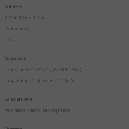
Indirizzo
27050 Kástro Killíni
Peloponnes
Grecia
Coordinate
Latitudine 37° 53' 57" N (37.89921667)
Longitudine 21° 6' 59" E (21.11655)
Come arrivare
Ad ovest di Kástro, ben segnalato.
Contatto