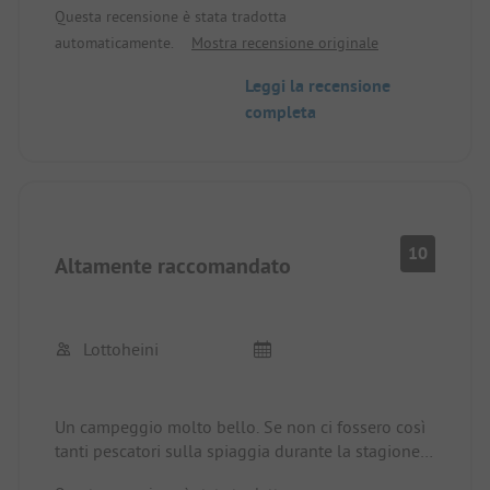
Questa recensione è stata tradotta
- 2 parchi giochi
automaticamente.
Mostra recensione originale
- personale cordiale
Leggi la recensione
nel lavatoio 1, solo 1 bacino di acqua calda per
completa
uomo/donna dopo l'attività e 5 posti per lavare i
piatti. Troppo pochi!!!
10
Altamente raccomandato
Lottoheini
Un campeggio molto bello. Se non ci fossero così
tanti pescatori sulla spiaggia durante la stagione
balneare, gli darei un voto di 1 con una stella!!!!