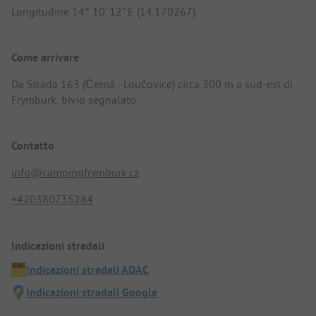
Longitudine 14° 10' 12" E (14.170267)
Come arrivare
Da Strada 163 (Černá - Loučovice) circa 300 m a sud-est di
Frymburk, bivio segnalato.
Contatto
info@campingfrymburk.cz
+420380735284
Indicazioni stradali
Indicazioni stradali ADAC
Indicazioni stradali Google