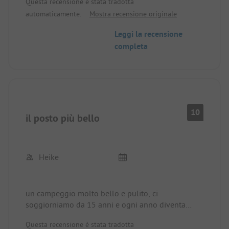
Questa recensione è stata tradotta
Proprietari e personale super cordiale!!!
automaticamente.
Mostra recensione originale
Leggi la recensione
completa
10
il posto più bello
Heike
un campeggio molto bello e pulito, ci
soggiorniamo da 15 anni e ogni anno diventa
sempre più bello. operatori molto gentili e
Questa recensione è stata tradotta
disponibili, ideale per i pescatori.