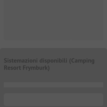
Sistemazioni disponibili
(
Camping
Resort Frymburk
)
...
...