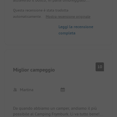
attraverso il bosco, in parte ombreggiato.
Altamente consigliato anche con i bambini, poiché
Questa recensione è stata tradotta
la spiaggia è direttamente accessibile.
automaticamente.
Mostra recensione originale
Leggi la recensione
completa
10
Miglior campeggio
Martina
Da quando abbiamo un camper, andiamo il più
possibile al Camping Frymburk. Lì va tutto bene!..