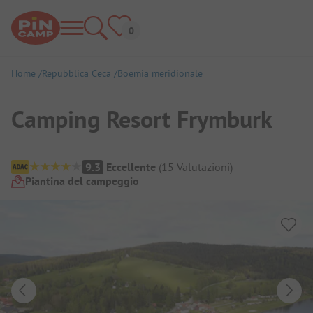
Home
Repubblica Ceca
Boemia meridionale
Camping Resort Frymburk
Panoramica del campeggio
9.3
Eccellente
(
15
Valutazioni
)
Piantina del campeggio