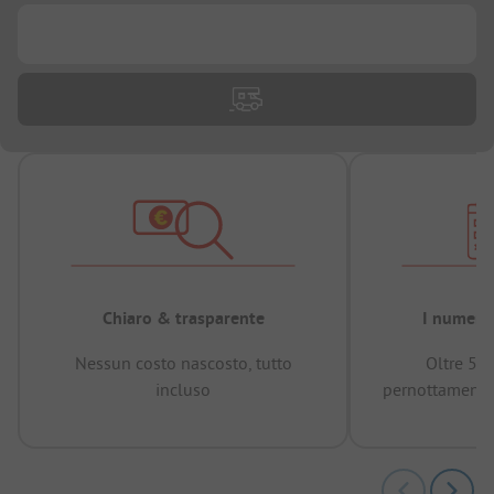
...
Chiaro & trasparente
I numeri 
Nessun costo nascosto, tutto
Oltre 50
incluso
pernottamenti 