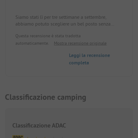
Siamo stati lì per tre settimane a settembre,
abbiamo potuto scegliere un bel posto senza
prenotazione. Credo che la piazzola fosse
Questa recensione è stata tradotta
occupata al massimo per 1/3. Vorrei sottolineare la
automaticamente.
Mostra recensione originale
pulizia, che per me è stata buona, la possibilità di
noleggiare il proprio piccolo frigorifero, la bella
Leggi la recensione
piscina e l'ottima pizza a legna del ristorante.
completa
Classificazione camping
Classificazione ADAC