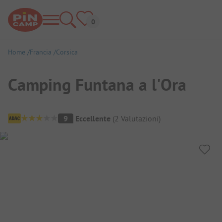
Home
Francia
Corsica
Camping Funtana a l'Ora
Panoramica del campeggio
9
Eccellente
(
2
Valutazioni
)