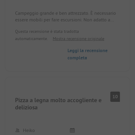
Campeggio grande e ben attrezzato. È necessario
essere mobili per fare escursioni. Non adatto a
camper di lunghezza superiore a 7,50 m.
Questa recensione è stata tradotta
Avvicinandosi a Porto tutte le strade sono tortuose
automaticamente.
Mostra recensione originale
e strette.
Mi sono sentito a mio agio nel campeggio.
Leggi la recensione
completa
10
Pizza a legna molto accogliente e
deliziosa
Heiko