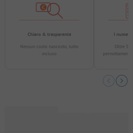
Chiaro & trasparente
I numeri 
Nessun costo nascosto, tutto
Oltre 50
incluso
pernottamenti 