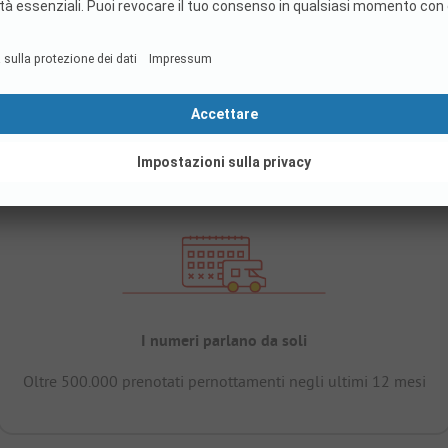
I numeri parlano da soli
Oltre 500.000 prenotati pernottamenti negli ultimi 12 mesi