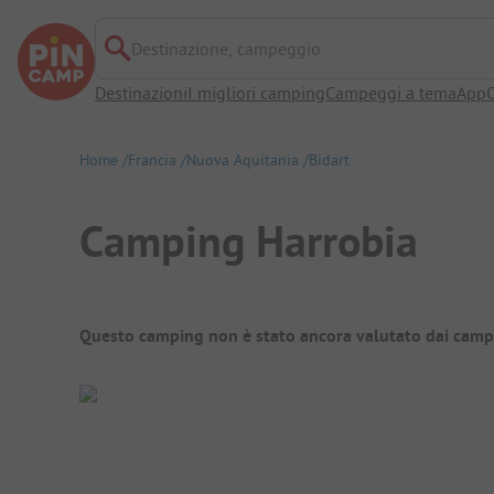
Destinazione, campeggio
Destinazioni
I migliori camping
Campeggi a tema
App
O
Home
Francia
Nuova Aquitania
Bidart
Camping Harrobia
Panoramica del campeggio
Questo camping non è stato ancora valutato dai camp