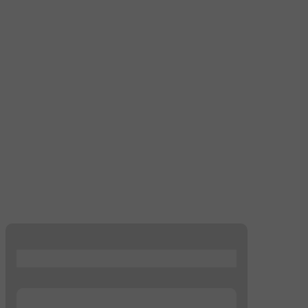
...
...