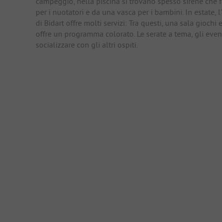
campeggio, nella piscina si trovano spesso sirene che 
per i nuotatori e da una vasca per i bambini. In estate,
di Bidart offre molti servizi: Tra questi, una sala giochi
offre un programma colorato. Le serate a tema, gli event
socializzare con gli altri ospiti.