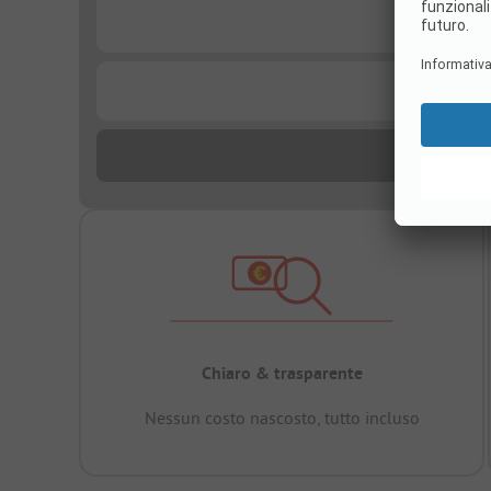
...
...
Chiaro & trasparente
Nessun costo nascosto, tutto incluso