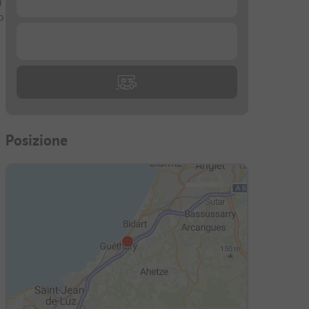
a
o
...
Posizione