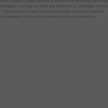
fanno il bagno. L'ampia area della piscina è composta da una vasc
 l'acquagym si svolge più volte alla settimana. Il campeggio di luss
 e TV, parchi giochi e aree barbecue. In estate, il club per bambini
i di karaoke e i concerti in estate sono occasioni ideali per