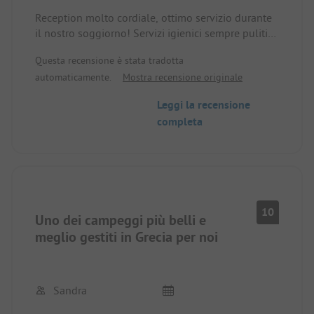
Reception molto cordiale, ottimo servizio durante
il nostro soggiorno! Servizi igienici sempre puliti
durante il nostro soggiorno di 7 giorni! Anche il
Questa recensione è stata tradotta
ristorante era completamente in ordine!
automaticamente.
Mostra recensione originale
Leggi la recensione
completa
10
Uno dei campeggi più belli e
meglio gestiti in Grecia per noi
Sandra