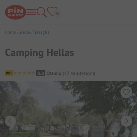
Home
Grecia
Tessaglia
Camping Hellas
Panoramica del campeggio
8.8
Ottimo
(
12
Valutazioni
)