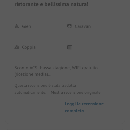
ristorante e bellissima natura!
Gien
Caravan
Coppia
Sconto ACSI bassa stagione, WIFI gratuito
(ricezione media)
Bellissimo campeggio ben curato con eccellenti
Questa recensione è stata tradotta
servizi igienici e un'accoglienza particolarmente
automaticamente.
Mostra recensione originale
amichevole. Il camping si trova direttamente sulla
spiaggia, condivisa con il camping vicino Sikia.
Leggi la recensione
Quando si utilizza lo sconto ACSI, i costi aggiuntivi
completa
per l'elettricità oltre ai 4 ampere standard vengono
calcolati separatamente.
L'ambiente di Pilion è davvero splendido. Abbiamo