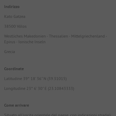
Indirizzo
Kato Gatzea
38500 Vólos
Westliches Makedonien - Thessalien - Mittelgriechenland -
Epirus - Ionische Inseln
Grecia
Coordinate
Latitudine 39° 18' 36" N (39.31015)
Longitudine 23° 6' 30" E (23.10843333)
Come arrivare
Situato all'uscita orientale del paese, con indicazioni stradali.