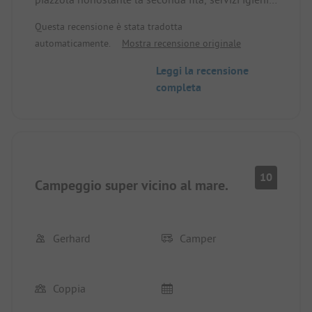
ben progettati e curati, buon ristorante a prezzi
Questa recensione è stata tradotta
accessibili, spiaggia di ghiaia relativamente
automaticamente.
Mostra recensione originale
piccola e stretta.
Leggi la recensione
completa
10
Campeggio super vicino al mare.
Gerhard
Camper
Coppia