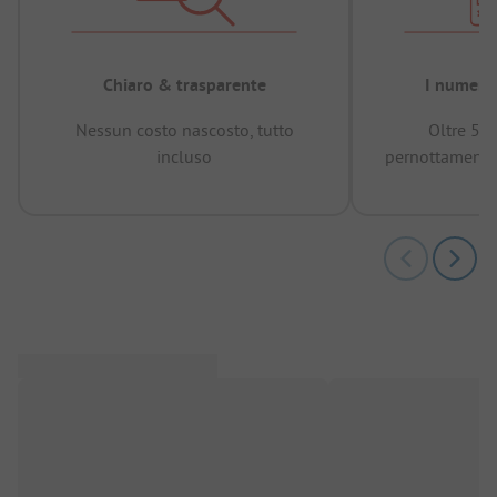
Chiaro & trasparente
I numeri 
Nessun costo nascosto, tutto
Oltre 50
incluso
pernottamenti 