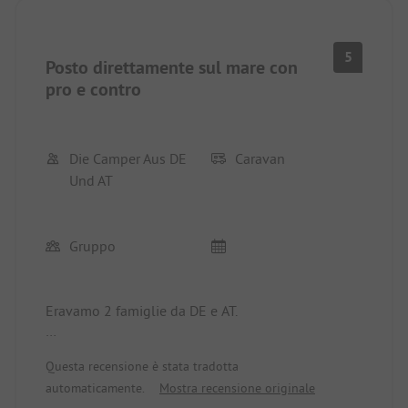
fatto diverse escursioni e dietro quasi ogni curva
compare un nuovo panorama che merita una
cartolina.
5
Posto direttamente sul mare con
pro e contro
Die Camper Aus DE
Caravan
Und AT
Gruppo
Eravamo 2 famiglie da DE e AT.
Positivo:
Questa recensione è stata tradotta
• Servizi igienici puliti, il personale delle pulizie
automaticamente.
Mostra recensione originale
era molto gentile e laborioso