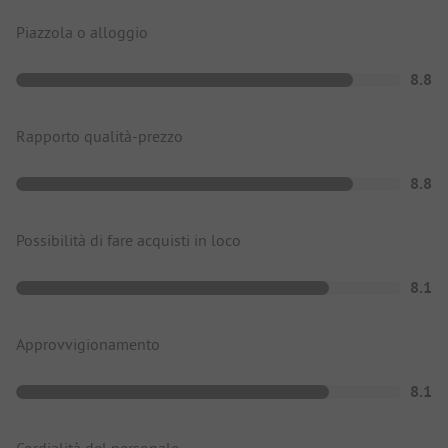
Piazzola o alloggio
8.8
Rapporto qualità-prezzo
8.8
Possibilità di fare acquisti in loco
8.1
Approvvigionamento
8.1
Cordialità del personale