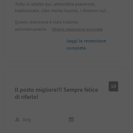
Tutto si adatta qui, atmosfera piacevole,
sera per pulire gli ospiti.
tradizionale, cibo molto buono, i dintorni sul
Volevamo fermarci solo per una notte, ma siamo
Pilion sono ideali per escursioni di ogni tipo.
rimasti per 3 notti, anche perché il tempo è
Questa recensione è stata tradotta
Non si vuole andare via da qui.
cambiato e perché qui ci sentiamo a nostro agio.
automaticamente.
Mostra recensione originale
Leggi la recensione
completa
10
Il posto migliore!!! Sempre felice
di rifarlo!
Jörg