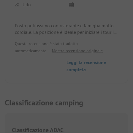
Udo
Posto pulitissimo con ristorante e famiglia molto
cordiale. La posizione è ideale per iniziare i tour in
bicicletta da qui. La pista ciclabile per la città di
Questa recensione è stata tradotta
Lussemburgo è molto bella e dista circa 20 km.
automaticamente.
Mostra recensione originale
L'unica cosa che ci ha dato un po' fastidio è stato il
rumore della vicina autostrada.
Leggi la recensione
completa
Classificazione camping
Classificazione ADAC