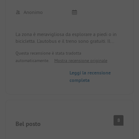
Anonimo
La zona è meravigliosa da esplorare a piedi o in
bicicletta. L'autobus e il treno sono gratuiti. Il
campeggio è pulito e ben tenuto. Anche i servizi
Questa recensione è stata tradotta
igienici. A volte l'acqua della doccia era fredda. Il
automaticamente.
Mostra recensione originale
personale è molto gentile e disponibile. Tuttavia, a
volte bisogna aspettare di incontrare qualcuno,
Leggi la recensione
poiché la reception, il mini shop e il ristorante
completa
operano contemporaneamente. Durante il nostro
soggiorno c'erano soprattutto campeggiatori
provenienti dalla NL. È possibile utilizzare la
piscina coperta adiacente e c'è anche un parco
giochi. Ci siamo riposati bene.
8
Bel posto