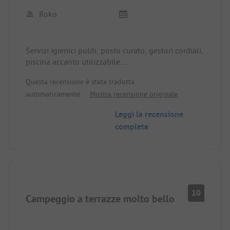
Roko
Servizi igienici puliti, posto curato, gestori cordiali,
piscina accanto utilizzabile.
Sentieri adatti ai bambini nelle immediate
Questa recensione è stata tradotta
vicinanze.
automaticamente.
Mostra recensione originale
Leggi la recensione
completa
10
Campeggio a terrazze molto bello