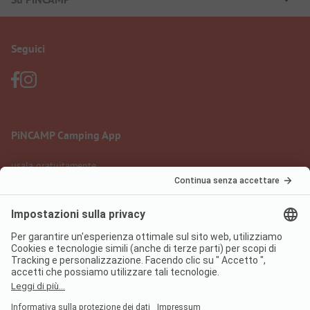
Seguici
PiNCAMP Camping App
usala gratuitamente
Informazione legale
Condizioni d'uso
Protezione dati
Regolamento sui servizi digitali