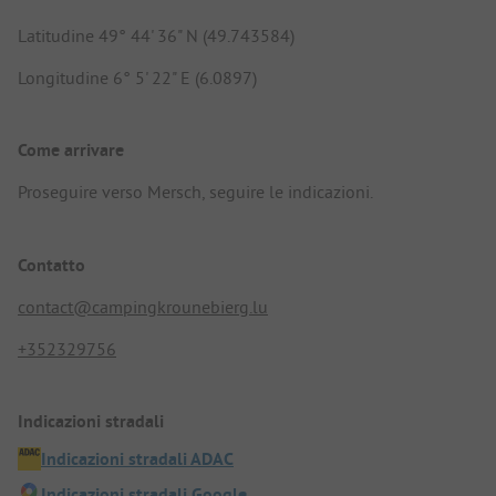
Latitudine 49° 44' 36" N (49.743584)
Longitudine 6° 5' 22" E (6.0897)
Come arrivare
Proseguire verso Mersch, seguire le indicazioni.
Contatto
contact@campingkrounebierg.lu
+352329756
Indicazioni stradali
Indicazioni stradali ADAC
Indicazioni stradali Google