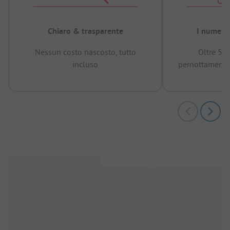
Chiaro & trasparente
I numeri 
Nessun costo nascosto, tutto
Oltre 50
incluso
pernottamenti 