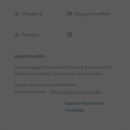
Philippe B
Alloggio In Affitto
Famiglia
Aspetti positivi
Il campeggio è molto ben tenuto e il personale è
sempre sorridente. Si trova nel cuore di una
regione con splendide visite nella natura. Molto
Questa recensione è stata tradotta
interessante per i bambini (piscina, attività
automaticamente.
Mostra recensione originale
organizzate, campo sportivo e sicurezza); per gli
adulti, la piscina e il bocce sono molto apprezzati.
Leggi la recensione
Sistemazione: Abbiamo scelto una sistemazione
completa
con aria condizionata, è molto piacevole a luglio.