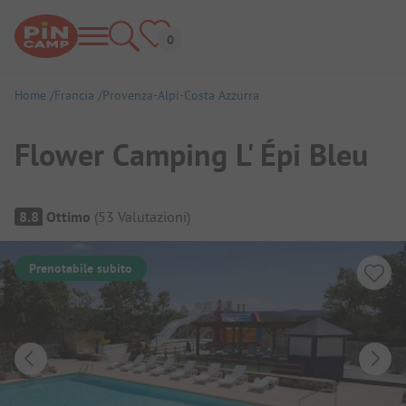
Home
Francia
Provenza-Alpi-Costa Azzurra
Flower Camping L' Épi Bleu
Panoramica del campeggio
8.8
Ottimo
(
53
Valutazioni
)
Prenotabile subito