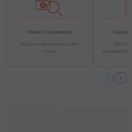
Chiaro & trasparente
I numeri 
Nessun costo nascosto, tutto
Oltre 50
incluso
pernottamenti 