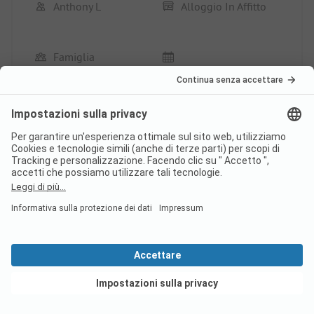
Anthony L
Alloggio In Affitto
Famiglia
Aspetti positivi
Grazie per la calda accoglienza al camping l epi
bleu.
Posizione/Sistemazione: Buona ma un po' datata
Questa recensione è stata tradotta
automaticamente.
Mostra recensione originale
Leggi la recensione
completa
Vedi offerte