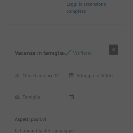
Leggi la recensione
frigorifero, lavastoviglie, aria condizionata e
completa
piastra. Al top!
8
Vacanze in famiglia
Verificato
Marie Laurence M
Alloggio In Affitto
Famiglia
Aspetti positivi
la tranquillità del campeggio