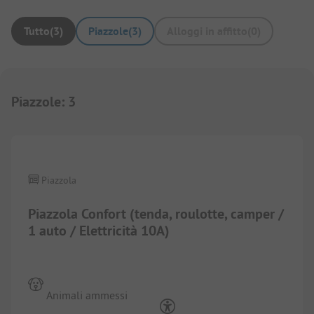
Tutto
(
3
)
Piazzole
(
3
)
Alloggi in affitto
(
0
)
Piazzole
:
3
1/
4
Piazzola
Piazzola Confort (tenda, roulotte, camper /
1 auto / Elettricità 10A)
Animali ammessi