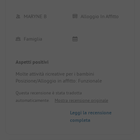
terrazza che si affaccia sulla natura 🌳, e senza
zanzare 😄).
MARYNE B
Alloggio In Affitto
Famiglia
Aspetti positivi
Molte attività ricreative per i bambini
Posizione/Alloggio in affitto: Funzionale
Questa recensione è stata tradotta
automaticamente.
Mostra recensione originale
Leggi la recensione
completa