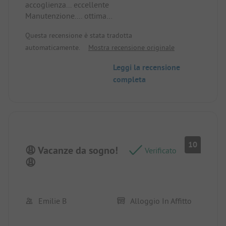
accoglienza... eccellente
Manutenzione.... ottima
Cibo... molto buono
Questa recensione è stata tradotta
Proprietari e personale molto cordiali.
automaticamente.
Mostra recensione originale
Torneremo, se possibile.
L'ambiente circostante è anche bellissimo.
Leggi la recensione
Posto/Tipologia di alloggio: 4 adulti sono molti,
completa
ma gestibile, dato che una tenda non è grande per
rimanerci.
10
😩 Vacanze da sogno!
Verificato
😩
Emilie B
Alloggio In Affitto