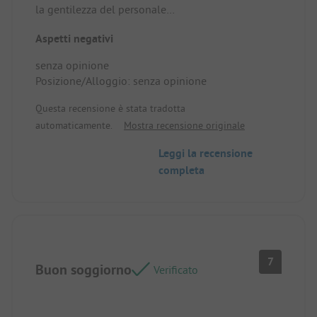
la gentilezza del personale
La piscina molto piacevole
Aspetti negativi
Posizione/Alloggio: non avevamo l'aria
condizionata, le notti essendo fresche non ne
senza opinione
avevamo bisogno
Posizione/Alloggio: senza opinione
Mobil-home sotto gli alberi e anche l'auto, quindi
perfetto
Questa recensione è stata tradotta
automaticamente.
Mostra recensione originale
Leggi la recensione
completa
7
Buon soggiorno
Verificato