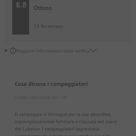
8.8
Ottimo
53 Recensioni
Maggiori informazioni sulla verifica
Cosa dicono i campeggiatori
Sintesi realizzata con l'IA
Il campeggio si distingue per la sua atmosfera
meravigliosamente familiare e rilassata nel cuore
del Luberon. I campeggiatori apprezzano
particolarmente il team super amichevole e la