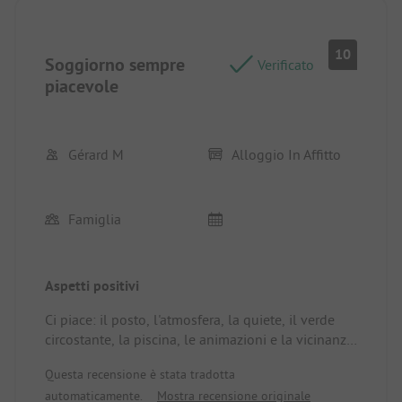
10
Soggiorno sempre
Verificato
piacevole
Gérard M
Alloggio In Affitto
Famiglia
Aspetti positivi
Ci piace: il posto, l'atmosfera, la quiete, il verde
circostante, la piscina, le animazioni e la vicinanza
al villaggio di Banon. Tornano volentieri ogni
Questa recensione è stata tradotta
anno da sei anni.
automaticamente.
Mostra recensione originale
Posizione/Alloggio: Mobil-home ben tenuto con