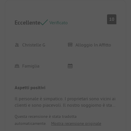
10
Eccellente
Verificato
Christelle G
Alloggio In Affitto
Famiglia
Aspetti positivi
Il personale è simpatico. I proprietari sono vicini ai
clienti e sono piacevoli. Il nostro soggiorno è stato
un momento di relax, risate e divertimento.
Questa recensione è stata tradotta
Eravamo in 10, dai 7 ai 47 anni, e ci siamo tutti
automaticamente.
Mostra recensione originale
divertiti molto. Torneremo sicuramente.
Posizione/Alloggio: Super ben attrezzato. Grande