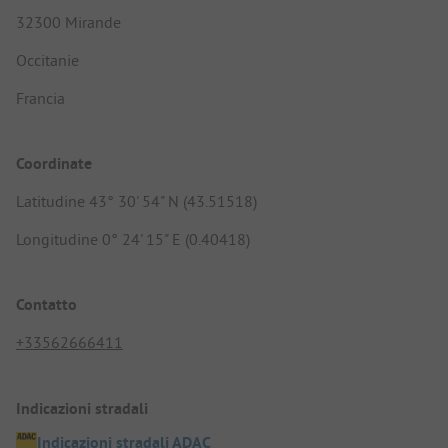
32300 Mirande
Occitanie
Francia
Coordinate
Latitudine 43° 30' 54" N (43.51518)
Longitudine 0° 24' 15" E (0.40418)
Contatto
+33562666411
Indicazioni stradali
Indicazioni stradali ADAC