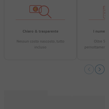
Chiaro & trasparente
I numeri 
Nessun costo nascosto, tutto
Oltre 50
incluso
pernottamenti 