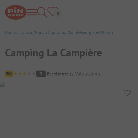
Home
Francia
Nuova Aquitania
Saint-Georges-d’Oléron
Camping La Campière
Panoramica del campeggio
9
Eccellente
(
2
Valutazioni
)