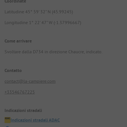
Coordinate
Latitudine 45° 59' 32" N (45.99245)
Longitudine 1° 22' 47" W (-1.37996667)
Come arrivare
Svoltare dalla D734 in direzione Chaucre, indicato.
Contatto
contact@la-campiere.com
+33546767225
Indicazioni stradali
Indicazioni stradali ADAC