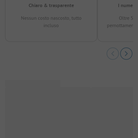
Chiaro & trasparente
I numeri 
Nessun costo nascosto, tutto
Oltre 50
incluso
pernottamenti 