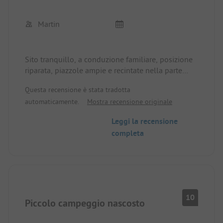
Martin
Sito tranquillo, a conduzione familiare, posizione
riparata, piazzole ampie e recintate nella parte
anteriore, piazzole libere nella pineta nella parte
Questa recensione è stata tradotta
posteriore, punti d'acqua a volte difficili da
automaticamente.
Mostra recensione originale
raggiungere, servizi igienici puliti ma troppo
piccoli e da ristrutturare, senza tavolette. Piccola
Leggi la recensione
piscina. Pane venduto su ordinazione in loco.
completa
Bella spiaggia sabbiosa raggiungibile a piedi, la
balneazione non dipende dalle maree.
10
Piccolo campeggio nascosto