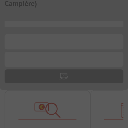
Campière
)
...
...
...