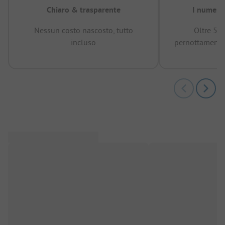
Chiaro & trasparente
I numeri 
Nessun costo nascosto, tutto
Oltre 50
incluso
pernottamenti 