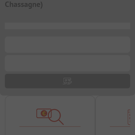
Chassagne
)
...
...
...