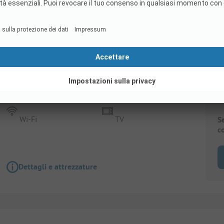
Piazzola
Piazzole Confort Plus (Elettricità 16A + acqua
Animali ammessi
Accessibile ai disabili
Wi-Fi
TV
S
c
Dettagli e attrezzature