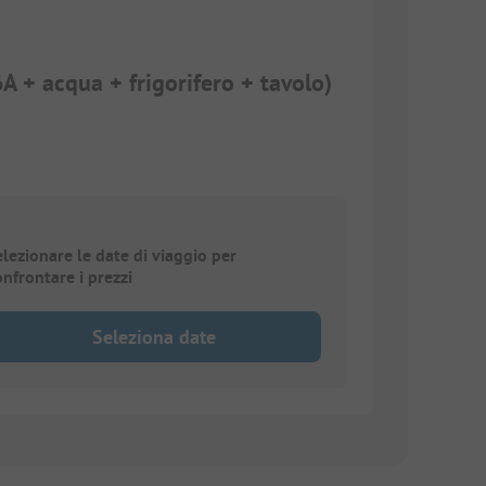
6A + acqua + frigorifero + tavolo)
elezionare le date di viaggio per
onfrontare i prezzi
Seleziona date