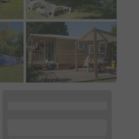
...
...