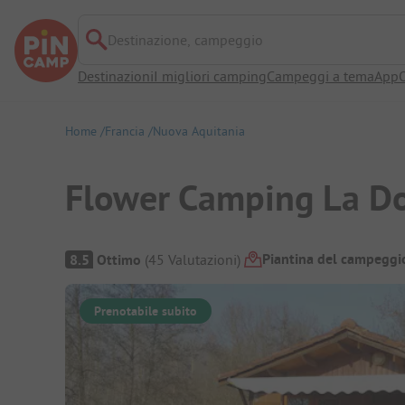
Destinazione, campeggio
Destinazioni
I migliori camping
Campeggi a tema
App
O
Home
Francia
Nuova Aquitania
Flower Camping La D
Panoramica del campeggio
Piantina del campeggi
8.5
Ottimo
(
45
Valutazioni
)
Prenotabile subito