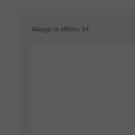
Alloggi in affitto
:
14
1/
6