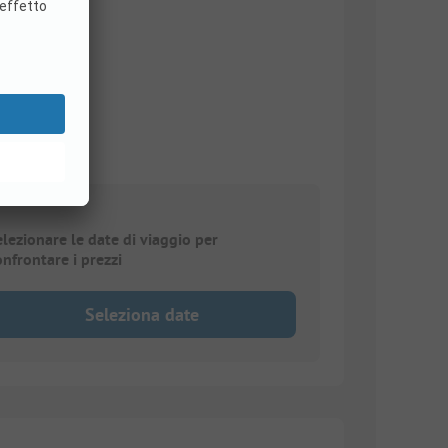
)
elezionare le date di viaggio per
onfrontare i prezzi
Seleziona date