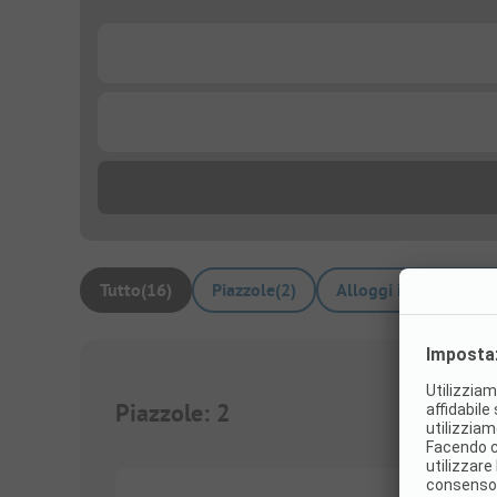
...
...
Tutto
(
16
)
Piazzole
(
2
)
Alloggi in affitto
(
14
)
Piazzole
:
2
1/
4