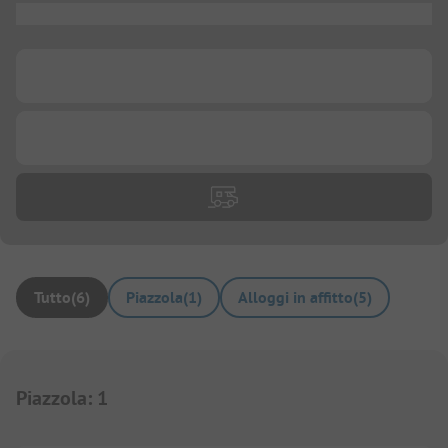
...
...
...
Tutto
(
6
)
Piazzola
(
1
)
Alloggi in affitto
(
5
)
Piazzola
:
1
1/
10