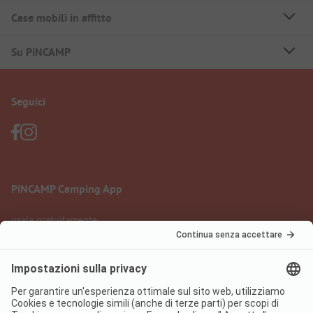
Case mobili in affitto
Su PiNCAMP
Seguici
PiNCAMP Camping App
usala gratuitamente
Informazione legale
Condizioni d'uso