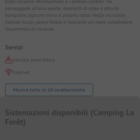
pista ciclabile Vélomaritime o i sentieri costieri. Tra
passeggiate all’aria aperta, momenti di relax e attività
tranquille, ognuno trova il proprio ritmo. Nelle vicinanze,
mercati locali, pesce fresco e ristoranti sul mare completano
l’esperienza di vacanza.
Servizi
Servizio pane fresco
Internet
Mostra tutte le 10 caratteristiche
Sistemazioni disponibili
(
Camping La
Forêt
)