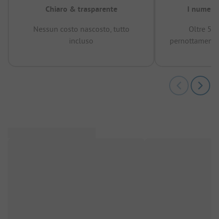
Chiaro & trasparente
I numeri 
Nessun costo nascosto, tutto
Oltre 50
incluso
pernottamenti 