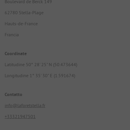
Boulevard de Berck 149
62780 Stella-Plage
Hauts-de-France
Francia
Coordinate
Latitudine 50° 28' 25" N (50.473644)
Longitudine 1° 35' 30" E (1.591674)
Contatto
info@laforetstella.fr
+33321947501