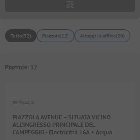
Tutto
(
32
)
Piazzole
(
12
)
Alloggi in affitto
(
20
)
Piazzole
:
12
1/
5
Piazzola
PIAZZOLA AVENUE – SITUATA VICINO
ALL'INGRESSO PRINCIPALE DEL
CAMPEGGIO - Electricittà 16A + Acqua