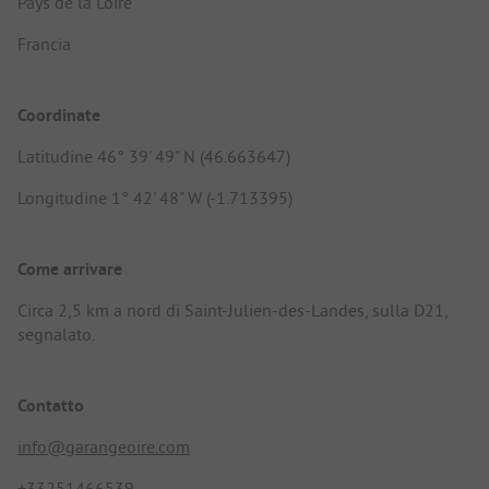
Pays de la Loire
Francia
Coordinate
Latitudine 46° 39' 49" N (46.663647)
Longitudine 1° 42' 48" W (-1.713395)
Come arrivare
Circa 2,5 km a nord di Saint-Julien-des-Landes, sulla D21,
segnalato.
Contatto
info@garangeoire.com
+33251466539