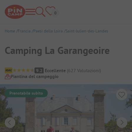
Home
Francia
Paesi della Loira
Saint-Julien-des-Landes
Camping La Garangeoire
Panoramica del campeggio
9.2
Eccellente
(
627
Valutazioni
)
Piantina del campeggio
Prenotabile subito