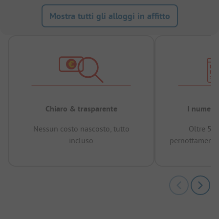
Mostra tutti gli alloggi in affitto
Chiaro & trasparente
I numeri 
Nessun costo nascosto, tutto
Oltre 50
incluso
pernottamenti 