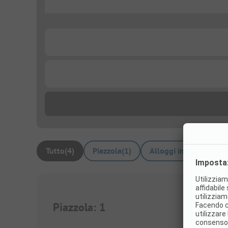
...
...
...
Tutto
(
4
)
Piazzola
(
1
)
Alloggi in affitto
(
3
)
Piazzola
:
1
1/
3