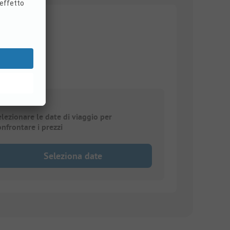
elezionare le date di viaggio per
onfrontare i prezzi
Seleziona date