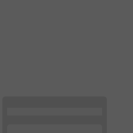
...
...