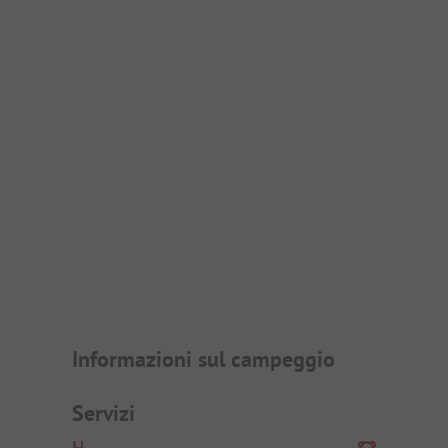
Presentazione del campegg
Informazioni sul campeggio
Servizi