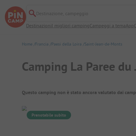
Destinazione, campeggio
Destinazioni
I migliori camping
Campeggi a tema
App
O
Home
Francia
Paesi della Loira
Saint-Jean-de-Monts
Camping La Paree du 
Panoramica del campeggio
Questo camping non è stato ancora valutato dai camp
Prenotabile subito