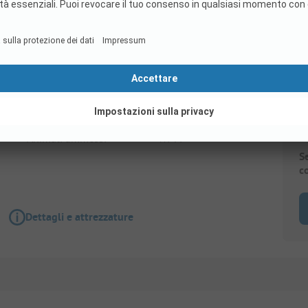
Piazzola
Forfait A : Piazzola + Auto
Animali ammessi
Wi-Fi
S
c
Dettagli e attrezzature