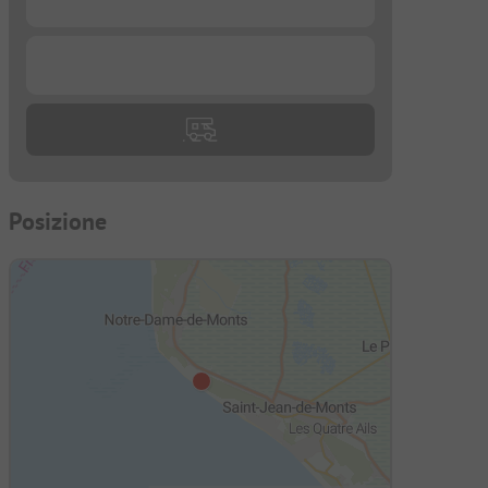
...
Posizione