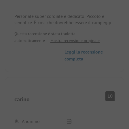
Personale super cordiale e dedicato. Piccolo e
semplice. È così che dovrebbe essere il campeggio.
Ci siamo sentiti molto a nostro agio. Puro
Questa recensione è stata tradotta
campeggio senza fronzoli e frivolezze.
automaticamente.
Mostra recensione originale
Leggi la recensione
completa
10
carino
Anonimo