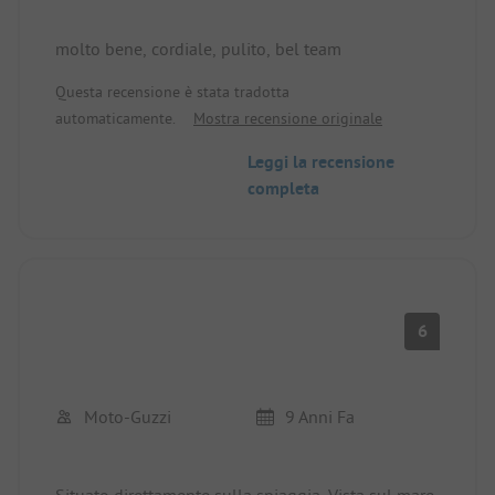
molto bene, cordiale, pulito, bel team
Questa recensione è stata tradotta
automaticamente.
Mostra recensione originale
Leggi la recensione
completa
6
Moto-Guzzi
9 Anni Fa
Situato direttamente sulla spiaggia. Vista sul mare