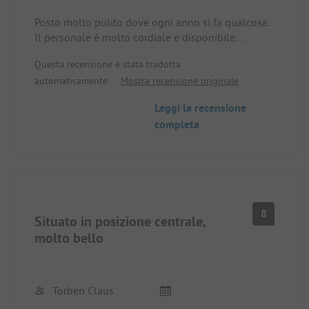
Posto molto pulito dove ogni anno si fa qualcosa.
Il personale è molto cordiale e disponibile.
Le piazzole non sono piccole ma nemmeno
Questa recensione è stata tradotta
enormi. E sono separati da siepi e alberi.
automaticamente.
Mostra recensione originale
Io ci sono stata quattro volte, mio marito più di 20
volte.
Leggi la recensione
completa
La spiaggia è collegata direttamente ed è un
sogno. Il mare è molto basso, ottimo per i
bambini.
La città ha tutto ciò che serve. Ci sono molti negozi
turistici che invitano a fare shopping.
8
Situato in posizione centrale,
molto bello
Torben Claus