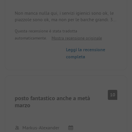
Non manca nulla qui, i servizi igienici sono ok, le
piazzole sono ok, ma non per le barche grandi. 3
metri dall'acqua se si è in prima fila. Bar a
Questa recensione è stata tradotta
disposizione, negozi a 50 metri. I gestori parlano
automaticamente.
Mostra recensione originale
tedesco e sono molto gentili. Il massimo per i
ciclisti 10 punti.
Leggi la recensione
completa
10
posto fantastico anche a metà
marzo
Markus-Alexander