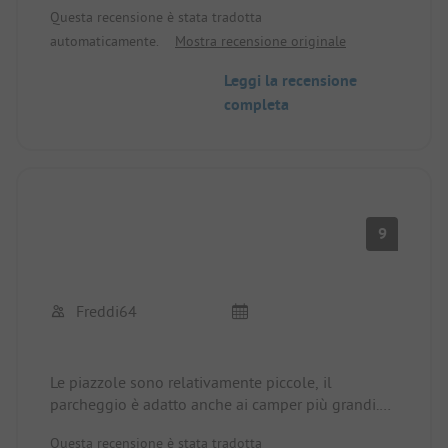
Questa recensione è stata tradotta
Anche i campeggiatori erano prevalentemente
automaticamente.
Mostra recensione originale
tedeschi.
Il panettiere arriva alle 8.30 del mattino.
Leggi la recensione
Alcune piazzole hanno una splendida vista sulla
completa
spiaggia e sul mare.
Alcune sono ancora libere in bassa stagione.
I servizi igienici sono ben tenuti e in ordine.
9
Freddi64
Le piazzole sono relativamente piccole, il
parcheggio è adatto anche ai camper più grandi.
Ottima posizione direttamente sul mare con
Questa recensione è stata tradotta
accesso alla spiaggia. Personale molto cordiale e