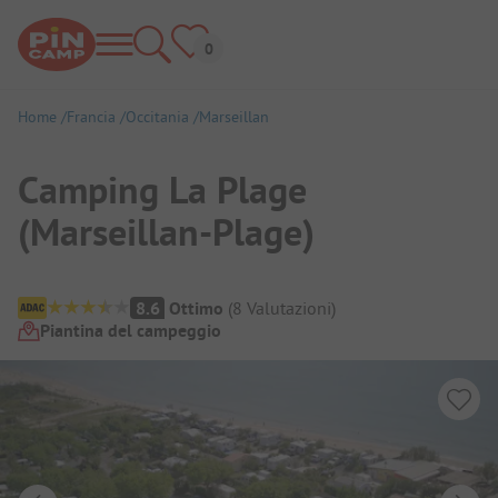
Home
Francia
Occitania
Marseillan
Camping La Plage
(Marseillan-Plage)
Panoramica del campeggio
8.6
Ottimo
(
8
Valutazioni
)
Piantina del campeggio