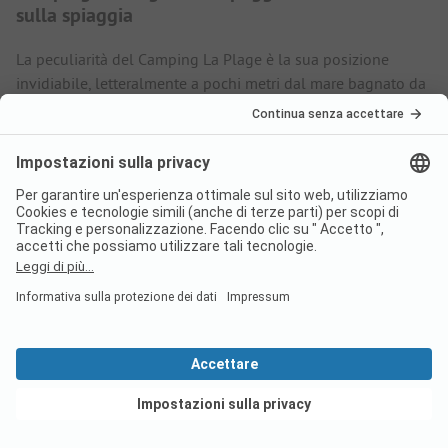
sulla spiaggia
La peculiarità del Camping La Plage è la sua posizione
invidiabile, letteralmente a pochi metri dal mare bagnato da
acque rinomate per la loro limpidezza, con fondali bassi
sicuri anche per i bambini. Le piazzole sono divise da alberi e
cespugli e c'è inoltre possibilità di prenotare delle case
mobili per un massimo di quattro persone. Altri servizi del
campeggio includono area giochi, snack bar e adiacente
ristorante.
Tante attività tra storia, natura, mare e
divertimento
Il vicino centro cittadino fornisce ciò di cui si può avere
bisogno durante il soggiorno in campeggio, mentre nei
dintorni del Camping La Plage si possono organizzare
Vedi offerte
escursioni nel Parco Regionale di Haut-Languedoc, gite alla
scoperta delle attrazioni architettoniche di Béziers o, ancora,