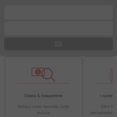
...
...
Chiaro & trasparente
I numeri 
Nessun costo nascosto, tutto
Oltre 50
incluso
pernottamenti 