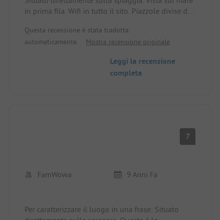
in prima fila. Wifi in tutto il sito. Piazzole divise da
bassi cespugli. Temperatura delle docce non
Questa recensione è stata tradotta
regolabile. Strade di accesso strette.
automaticamente.
Mostra recensione originale
Leggi la recensione
completa
7
FamWowa
9 Anni Fa
Per caratterizzare il luogo in una frase: Situato
direttamente sulla spiaggia. Questa è la