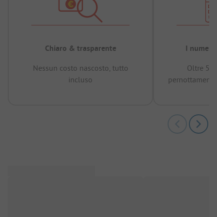
Chiaro & trasparente
I numeri 
Nessun costo nascosto, tutto
Oltre 50
incluso
pernottamenti 