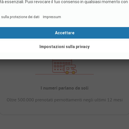
I numeri parlano da soli
Oltre 500.000 prenotati pernottamenti negli ultimi 12 mesi