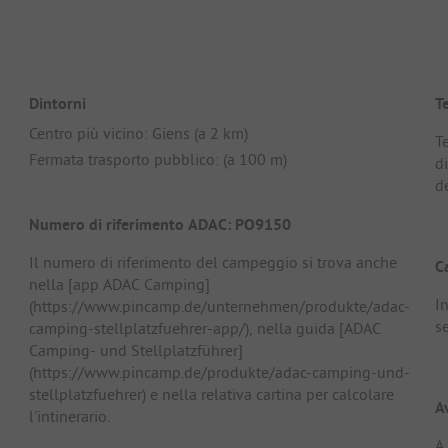
Dintorni
T
Centro più vicino: Giens (a 2 km)
T
Fermata trasporto pubblico: (a 100 m)
di
d
Numero di riferimento ADAC: PO9150
Il numero di riferimento del campeggio si trova anche
C
nella [app ADAC Camping]
I
(https://www.pincamp.de/unternehmen/produkte/adac-
se
camping-stellplatzfuehrer-app/), nella guida [ADAC
Camping- und Stellplatzführer]
(https://www.pincamp.de/produkte/adac-camping-und-
stellplatzfuehrer) e nella relativa cartina per calcolare
A
l'intinerario.
A 