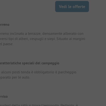
Vedi le offerte
erreno
erreno inclinato a terrazze, densamente alberato con
versi tipi di alberi, cespugli e siepi. Situato ai margini
el paese.
aratteristiche speciali del campeggio
n alcuni posti tenda è obbligatorio il parcheggio
parato per le auto.
vviso
sudest della città si trova l'aeroporto. Pertanto, è