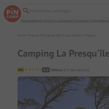
Destinazione, campeggio
Destinazioni
I migliori camping
Campeggi a tema
App
O
Home
Francia
Provenza-Alpi-Costa Azzurra
Hyères
Camping La Presqu'île
Panoramica del campeggio
8.8
Ottimo
(
14
Valutazioni
)