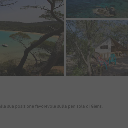
io
 alla sua posizione favorevole sulla penisola di Giens.