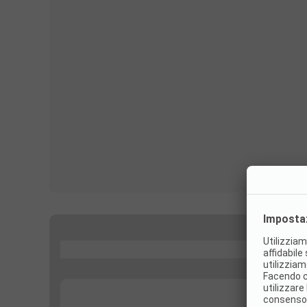
...
...