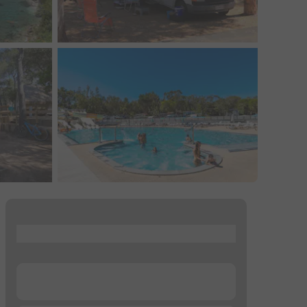
...
...