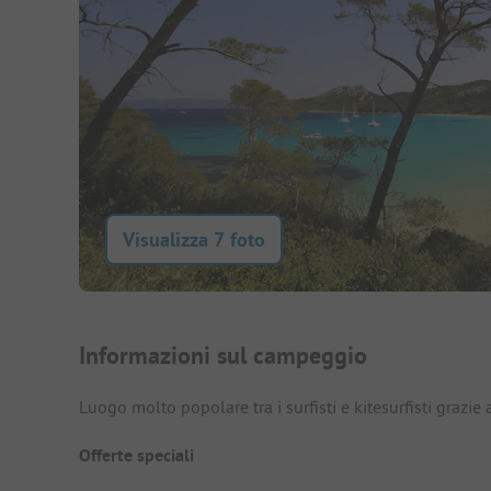
Visualizza 7 foto
Presentazione del campegg
Informazioni sul campeggio
Luogo molto popolare tra i surfisti e kitesurfisti grazie
Offerte speciali