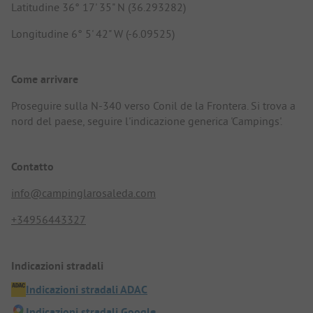
Latitudine 36° 17' 35" N (36.293282)
Longitudine 6° 5' 42" W (-6.09525)
Come arrivare
Proseguire sulla N-340 verso Conil de la Frontera. Si trova a
nord del paese, seguire l'indicazione generica 'Campings'.
Contatto
info@campinglarosaleda.com
+34956443327
Indicazioni stradali
Indicazioni stradali ADAC
Indicazioni stradali Google