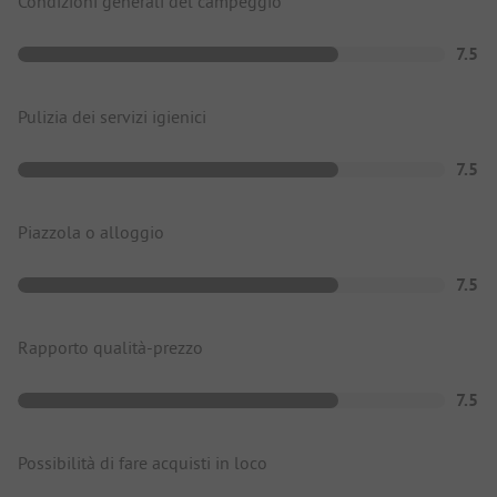
Condizioni generali del campeggio
7.5
Pulizia dei servizi igienici
7.5
Piazzola o alloggio
7.5
Rapporto qualità-prezzo
7.5
Possibilità di fare acquisti in loco