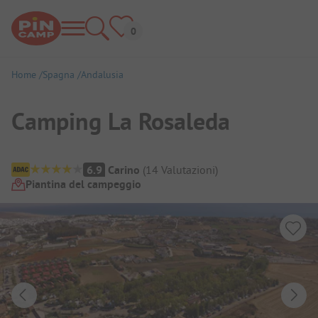
Home
Spagna
Andalusia
Camping La Rosaleda
Panoramica del campeggio
6.9
Carino
(
14
Valutazioni
)
Piantina del campeggio