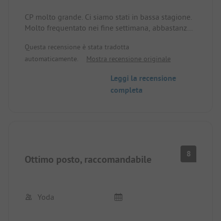
CP molto grande. Ci siamo stati in bassa stagione.
Molto frequentato nei fine settimana, abbastanza
vuoto durante la settimana. Tutto molto pulito e
Questa recensione è stata tradotta
curato, WLAN top in piazzola, ACSI riconosciuta. Il
automaticamente.
Mostra recensione originale
campeggio è in pendenza, quindi non tutte le
piazzole sono in piano, parcellizzate,
Leggi la recensione
adatto anche a roulotte più grandi.
completa
8
Ottimo posto, raccomandabile
Yoda