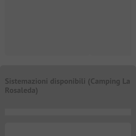
Sistemazioni disponibili
(
Camping La
Rosaleda
)
...
...