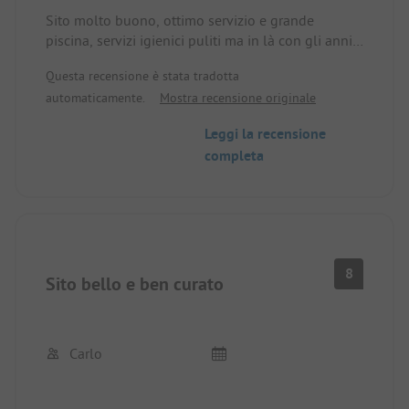
Sito molto buono, ottimo servizio e grande
piscina, servizi igienici puliti ma in là con gli anni.
Si sente la strada, ma non è fastidioso, molto
Questa recensione è stata tradotta
tranquillo.
automaticamente.
Mostra recensione originale
Aspetto negativo: nei fine settimana da venerdì a
domenica completamente affollato di famiglie
Leggi la recensione
spagnole e relativo rumore di fondo. Nei fine
completa
settimana, animazione soprattutto per i bambini,
ok per chi lo gradisce.
Conil è un punto di riferimento assoluto in
Spagna. Ottima spiaggia, ottima gastronomia,
spiaggia perfetta e dintorni fantastici.
8
Siamo stati qui per la seconda volta e ci torneremo
Sito bello e ben curato
ancora.
Carlo