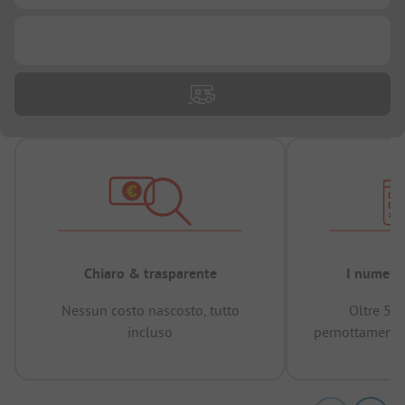
...
Chiaro & trasparente
I numeri 
Nessun costo nascosto, tutto
Oltre 50
incluso
pernottamenti 