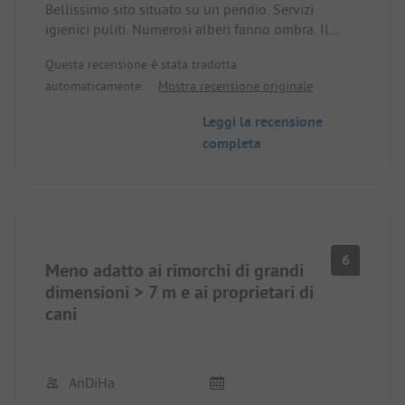
Bellissimo sito situato su un pendio. Servizi
igienici puliti. Numerosi alberi fanno ombra. Il
villaggio e la bellissima spiaggia sono a 10 minuti
Questa recensione è stata tradotta
di bicicletta. Possibilità di fare belle escursioni in
automaticamente.
Mostra recensione originale
bicicletta.
Leggi la recensione
completa
6
Meno adatto ai rimorchi di grandi
dimensioni > 7 m e ai proprietari di
cani
AnDiHa