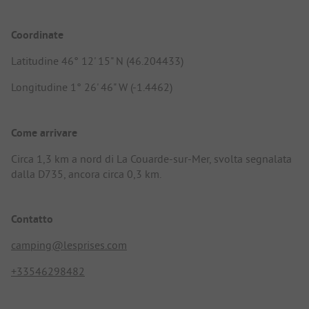
Coordinate
Latitudine 46° 12' 15" N (46.204433)
Longitudine 1° 26' 46" W (-1.4462)
Come arrivare
Circa 1,3 km a nord di La Couarde-sur-Mer, svolta segnalata
dalla D735, ancora circa 0,3 km.
Contatto
camping@lesprises.com
+33546298482