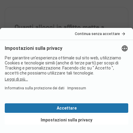
Quanti alloggi in affitto mette a
disposizione il campeggio
Camping La Tour des Prises Île
de Ré?
Quanto dista il centro abitato
più vicino al campeggio
Camping La Tour des Prises Île
de Ré?
Vedi offerte