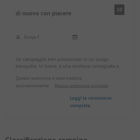
10
di nuovo con piacere
Sonja F.
Un campeggio ben posizionato in un luogo
tranquillo. In breve, è una struttura consigliata a
chi cerca pace e tranquillità lontano dal caos.
Questa recensione è stata tradotta
Abbiamo apprezzato la cordialità del proprietario.
automaticamente.
Mostra recensione originale
Torneremo senza esitazione.
Leggi la recensione
completa