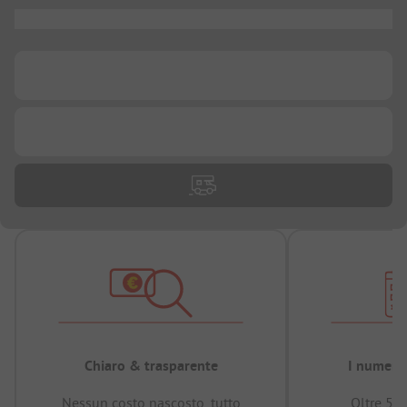
...
...
...
Chiaro & trasparente
I numeri 
Nessun costo nascosto, tutto
Oltre 50