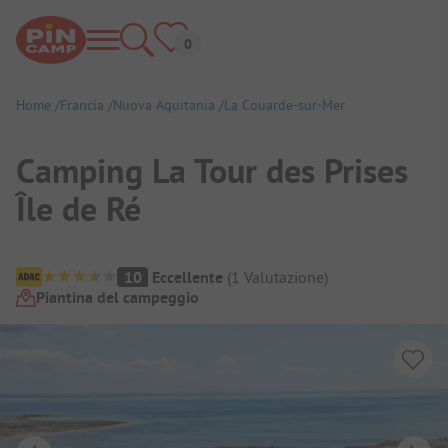
Home
Francia
Nuova Aquitania
La Couarde-sur-Mer
Camping La Tour des Prises
Île de Ré
Panoramica del campeggio
10
Eccellente
(
1
Valutazione
)
Piantina del campeggio