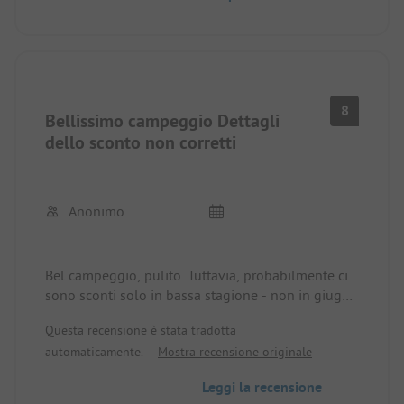
8
Bellissimo campeggio Dettagli
dello sconto non corretti
Anonimo
Bel campeggio, pulito. Tuttavia, probabilmente ci
sono sconti solo in bassa stagione - non in giugno
o in alta estate. Quindi le informazioni sono
Questa recensione è stata tradotta
sbagliate.
automaticamente.
Mostra recensione originale
Leggi la recensione