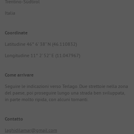
Trentino-Südtirol
Italia
Coordinate
Latitudine 46° 6' 38" N (46.110832)
Longitudine 11° 2' 52" E (11.047967)
Come arrivare
Seguire le indicazioni verso Terlago. Due strettoie nella zona
del paese, poi proseguire lungo una strada ben sviluppata,
in parte molto ripida, con alcuni tornanti.
Contatto
laghidilamar@gmail.com