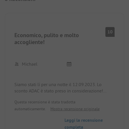
10
Economico, pulito e molto
accogliente!
Michael
Siamo stati lì per una notte il 12.09.2023. Lo
sconto ADAC è stato preso in considerazione!
Docce, WC ecc. spaziosi e puliti! Forse ci
Questa recensione è stata tradotta
fermeremo di nuovo durante il nostro viaggio di
automaticamente.
Mostra recensione originale
ritorno e ci fermeremo più a lungo!
Leggi la recensione
completa