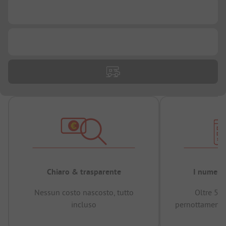
...
...
Chiaro & trasparente
I numeri 
Nessun costo nascosto, tutto
Oltre 50
incluso
pernottamenti 