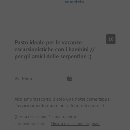
completa
10
Posto ideale per le vacanze
escursionistiche con i bambini //
per gli amici delle serpentine ;)
Mimi
Abbiamo trascorso lì solo una notte come tappa.
L'avvicinamento non è per i deboli di cuore. Il
percorso alternativo sul sito web è utile per
Questa recensione è stata tradotta
arrivarci, poi si sale un po'. Se si segue il percorso
automaticamente.
Mostra recensione originale
normale, non si dovrebbe trovare troppo posto. In