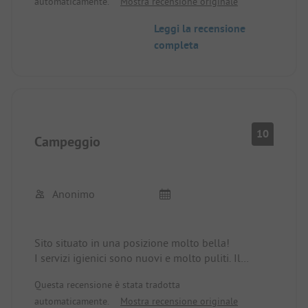
automaticamente.
Mostra recensione originale
Il sito è ordinato e pulito, con un ristorante, una
piscina e un piccolo negozio in loco per tutte le
Leggi la recensione
necessità. Nelle vicinanze si trovano 2 laghi,
completa
mentre altri 2 sono raggiungibili con un'escursione
più impegnativa. Il villaggio più vicino può essere
raggiunto con un'escursione o anche con
l'autobus.
10
Campeggio
Anonimo
Sito situato in una posizione molto bella!
I servizi igienici sono nuovi e molto puliti. Il
personale è molto cordiale. Tutto al top
Questa recensione è stata tradotta
automaticamente.
Mostra recensione originale