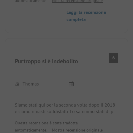
automaticamente.
Mostra recensione originale
campeggio ha tutto ciò che serve - servizi igienici
molto spaziosi (senza carta igienica e sapone). C'è
Leggi la recensione
un piccolo negozio dove è possibile acquistare i
completa
prodotti di prima necessità e ordinare pane fresco.
Assolutamente consigliato!
6
Purtroppo si è indebolito
Thomas
Siamo stati qui per la seconda volta dopo il 2018
e siamo rimasti soddisfatti. Lo saremmo stati di più
se i servizi igienici, effettivamente moderni e puliti,
Questa recensione è stata tradotta
fossero stati mantenuti meglio: Orinatoi (tutti!) che
automaticamente.
Mostra recensione originale
traboccano per giorni quando viene tirato lo