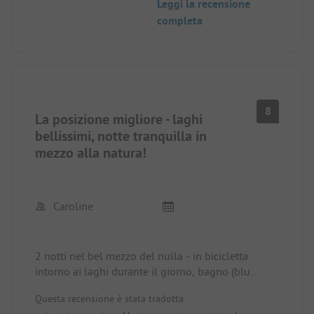
Leggi la recensione
regolare la temperatura dell'acqua.
completa
Le piazzole sono completamente attrezzate per
l'industria su larga scala. L'elettricità è
sufficientemente forte per il nostro bollitore
(quest'anno non è stato sempre così in questo
orthopping).
Il market è piccolo ma adeguatamente allestito. La
8
piccola piscina è ben tenuta e carina.
La posizione migliore - laghi
Purtroppo qui non amano la lingua tedesca.
bellissimi, notte tranquilla in
È comunque un ottimo posto, soprattutto per i
mezzo alla natura!
vacanzieri attivi (alpinisti o ciclisti).
Caroline
2 notti nel bel mezzo del nulla - in bicicletta
intorno ai laghi durante il giorno, bagno (blu
turchese, acqua limpida ma fredda), silenzio di
Questa recensione è stata tradotta
notte con i richiami dei cervi in lontananza. Il