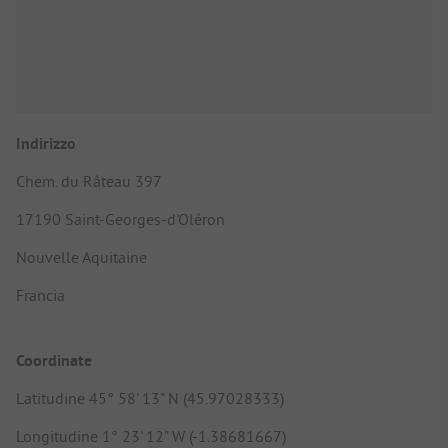
Indirizzo
Chem. du Râteau 397
17190 Saint-Georges-d'Oléron
Nouvelle Aquitaine
Francia
Coordinate
Latitudine 45° 58' 13" N (45.97028333)
Longitudine 1° 23' 12" W (-1.38681667)