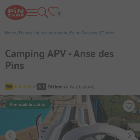
Home
Francia
Nuova Aquitania
Saint-Georges-d’Oléron
Camping APV - Anse des
Pins
Panoramica del campeggio
8.5
Ottimo
(
4
Valutazioni
)
Prenotabile subito