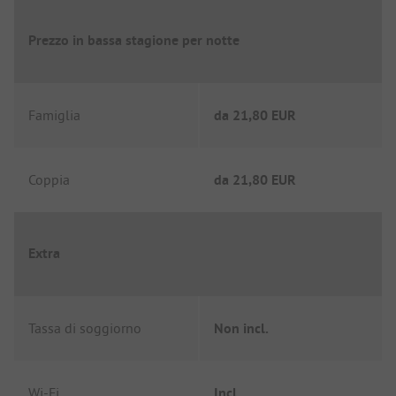
Prezzo in bassa stagione per notte
Famiglia
da
21,80 EUR
Coppia
da
21,80 EUR
Extra
Tassa di soggiorno
Non incl.
Wi-Fi
Incl.