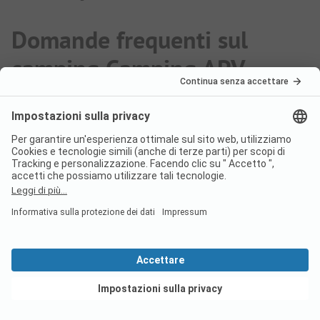
Domande frequenti sul
camping Camping APV -
Anse des Pins
I cani sono ammessi nel
campeggio Camping APV - Anse
des Pins?
Sì, gli animali domestici sono ammessi nel
campeggio.
Vedi offerte