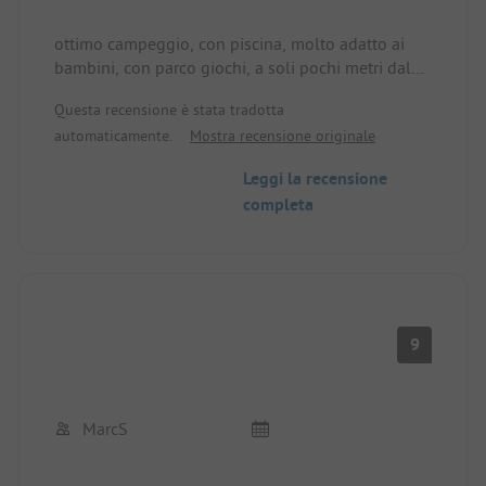
alta la spiaggia è da cartolina. Con la bassa marea
è molto sassosa e rocciosa. A volte ci sono molte
ottimo campeggio, con piscina, molto adatto ai
alghe marine che a bassa marea marciscono in
bambini, con parco giochi, a soli pochi metri dal
modo sgradevole al sole. Meglio andare alla
mare
grande piscina e sugli scivoli d'acqua.
Questa recensione è stata tradotta
automaticamente.
Mostra recensione originale
Leggi la recensione
completa
9
MarcS