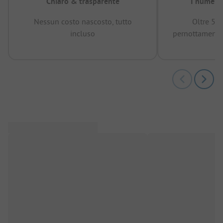
Chiaro & trasparente
I numeri 
Nessun costo nascosto, tutto
Oltre 50
incluso
pernottamenti 