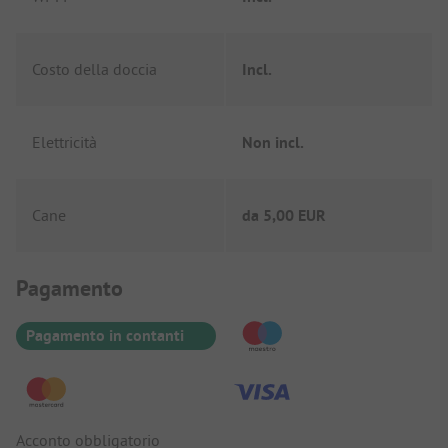
Costo della doccia
Incl.
Elettricità
Non incl.
Cane
da
5,00 EUR
Informazioni sul pagamento
Pagamento
Pagamento in contanti
Acconto obbligatorio