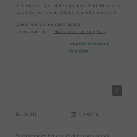
Il check-out è possibile solo dalle 9:30. WC senza
tavoletta, ecc. Un po' datato, a quanto pare molti
clienti abituali vengono qui da molti anni. OK per
Questa recensione è stata tradotta
un pernottamento
automaticamente.
Mostra recensione originale
Leggi la recensione
completa
7
Akki16
9 Anni Fa
Piazzole molto belle sulle dune con vista sul