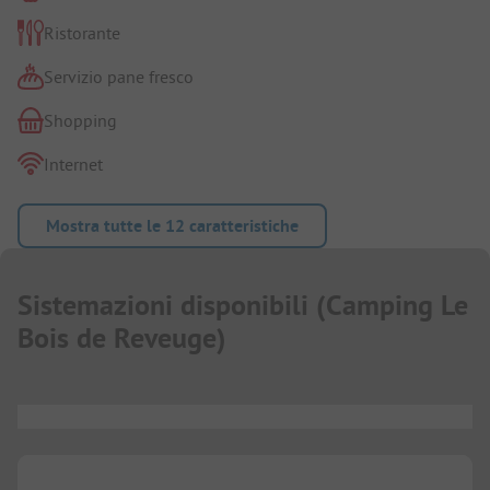
Ristorante
Servizio pane fresco
Shopping
Internet
Mostra tutte le 12 caratteristiche
Sistemazioni disponibili
(
Camping Le
Bois de Reveuge
)
...
...