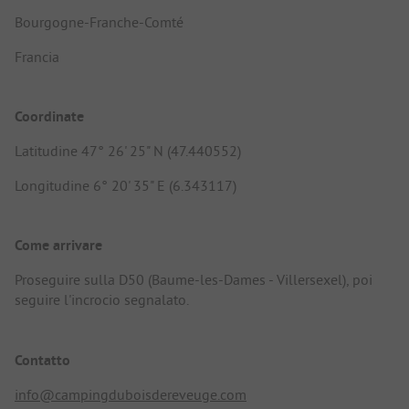
Bourgogne-Franche-Comté
Francia
Coordinate
Latitudine 47° 26' 25" N (47.440552)
Longitudine 6° 20' 35" E (6.343117)
Come arrivare
Proseguire sulla D50 (Baume-les-Dames - Villersexel), poi
seguire l'incrocio segnalato.
Contatto
info@campingduboisdereveuge.com