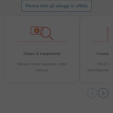
Mostra tutti gli alloggi in affitto
Chiaro & trasparente
I numeri 
Nessun costo nascosto, tutto
Oltre 50
incluso
pernottamenti 