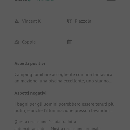
Vincent K
Piazzola
Coppia
Aspetti positivi
Camping familiare accogliente con una fantastica
animazione, una piscina eccellente, uno stagno
per la pesca e una disposizione collinare
Aspetti negativi
piacevole. Posto/Alloggio: Ottimo.
I bagni per gli uomini potrebbero essere tenuti più
puliti, e anche l'illuminazione presso i lavandini
privati. Inoltre, ci si aspetta un caffè migliore sulla
Questa recensione è stata tradotta
terrazza in un campeggio internazionale.
automaticamente.
Mostra recensione originale