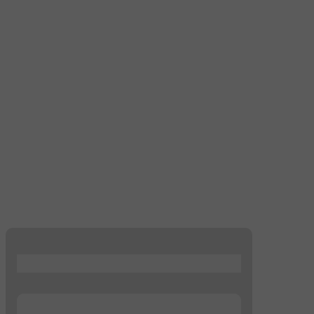
...
...