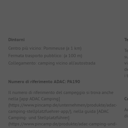
Dintorni
T
Centro più vicino: Pommeuse (a 1 km)
T
Fermata trasporto pubblico: (a 100 m)
s
Collegamento: camping vicino all'autostrada
vi
de
i 
Numero di riferimento ADAC: PA190
Il numero di riferimento del campeggio si trova anche
nella [app ADAC Camping]
C
(https://www.pincamp.de/unternehmen/produkte/adac-
A
camping-stellplatzfuehrer-app/), nella guida [ADAC
di
Camping- und Stellplatzführer]
(https://www.pincamp.de/produkte/adac-camping-und-