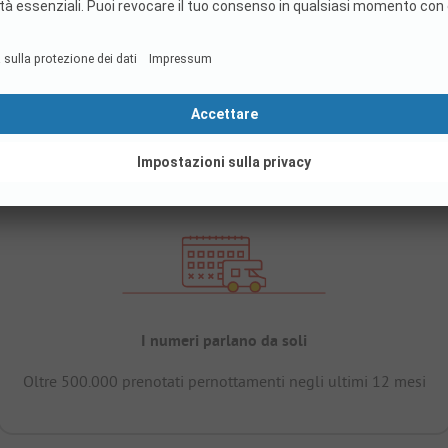
I numeri parlano da soli
Oltre 500.000 prenotati pernottamenti negli ultimi 12 mesi