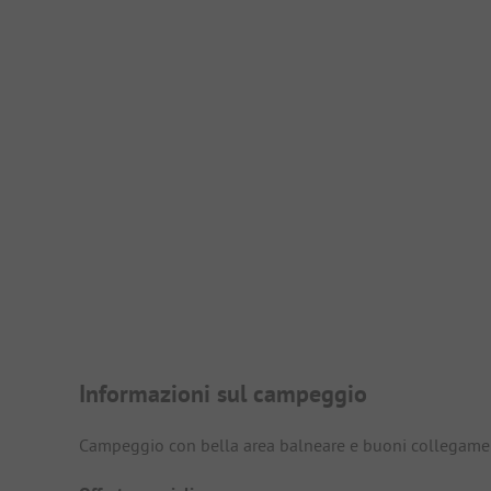
Presentazione del campegg
Informazioni sul campeggio
Campeggio con bella area balneare e buoni collegamenti