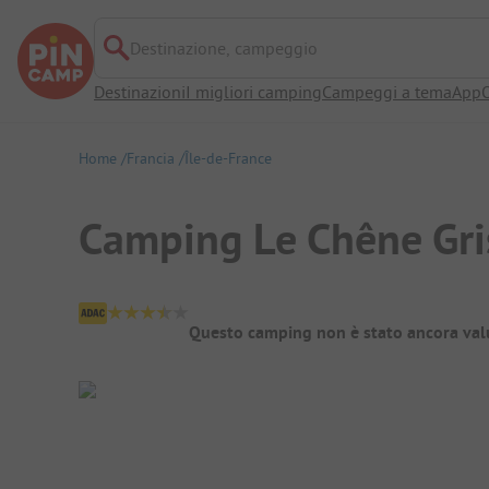
Destinazione, campeggio
Destinazioni
I migliori camping
Campeggi a tema
App
O
Home
Francia
Île-de-France
Camping Le Chêne Gri
Panoramica del campeggio
Questo camping non è stato ancora val