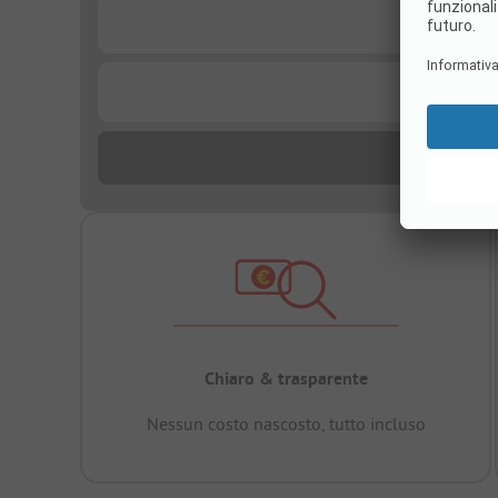
...
...
Chiaro & trasparente
Nessun costo nascosto, tutto incluso