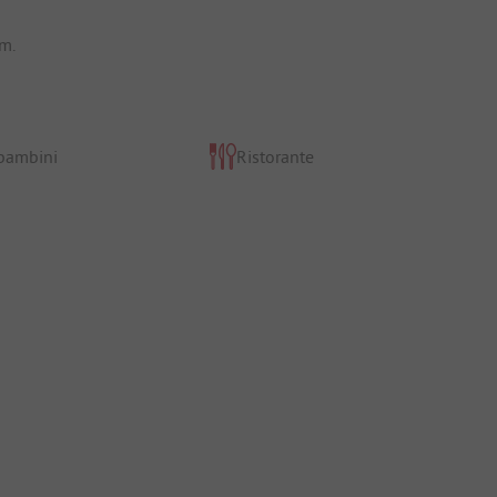
km.
 bambini
Ristorante