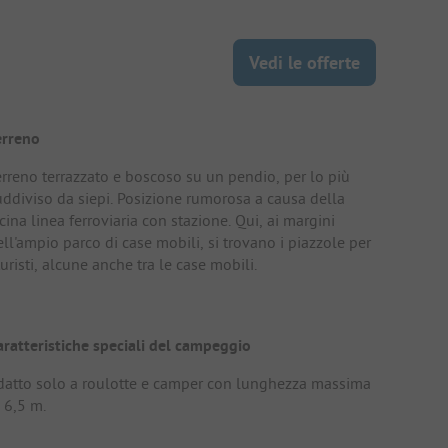
Vedi le offerte
erreno
erreno terrazzato e boscoso su un pendio, per lo più
uddiviso da siepi. Posizione rumorosa a causa della
cina linea ferroviaria con stazione. Qui, ai margini
ll'ampio parco di case mobili, si trovano i piazzole per
turisti, alcune anche tra le case mobili.
aratteristiche speciali del campeggio
datto solo a roulotte e camper con lunghezza massima
 6,5 m.