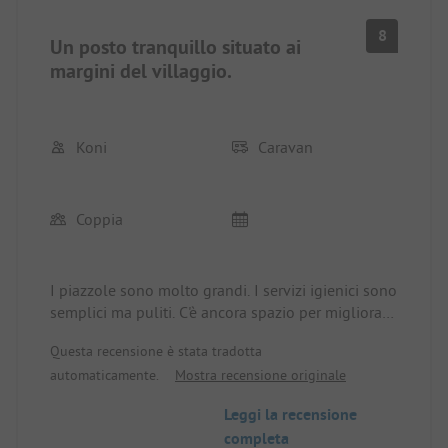
8
Un posto tranquillo situato ai
margini del villaggio.
Koni
Caravan
Coppia
I piazzole sono molto grandi. I servizi igienici sono
semplici ma puliti. C'è ancora spazio per migliorare.
Accoglienza cordiale e personale molto
Questa recensione è stata tradotta
amichevole. Nonostante i festeggiamenti del D-
automaticamente.
Mostra recensione originale
Day e i tanti veicoli militari storici presenti, il posto
era piacevolmente tranquillo. Consiglio vivamente
Leggi la recensione
questo campeggio.
completa