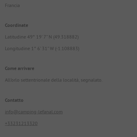
Francia
Coordinate
Latitudine 49° 19' 7" N (49.318882)
Longitudine 1° 6' 31" W (-1.108883)
Come arrivare
All'orlo settentrionale della località, segnalato.
Contatto
info@camping-lefanal.com
+33231213320