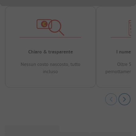
Chiaro & trasparente
I numeri 
Nessun costo nascosto, tutto
Oltre 50
incluso
pernottamenti 