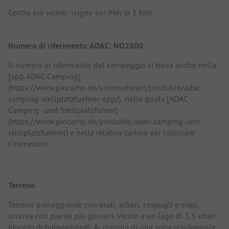
Centro più vicino: Isigny-sur-Mer (a 1 km)
Numero di riferimento ADAC: NO2800
Il numero di riferimento del campeggio si trova anche nella
[app ADAC Camping]
(https://www.pincamp.de/unternehmen/produkte/adac-
camping-stellplatzfuehrer-app/), nella guida [ADAC
Camping- und Stellplatzführer]
(https://www.pincamp.de/produkte/adac-camping-und-
stellplatzfuehrer) e nella relativa cartina per calcolare
l'intinerario.
Terreno
Terreno pianeggiante con prati, alberi, cespugli e siepi,
un'area con piante più giovani. Vicino a un lago di 3,5 ettari
(divieto di balneazione). Ai margini di una zona residenziale.