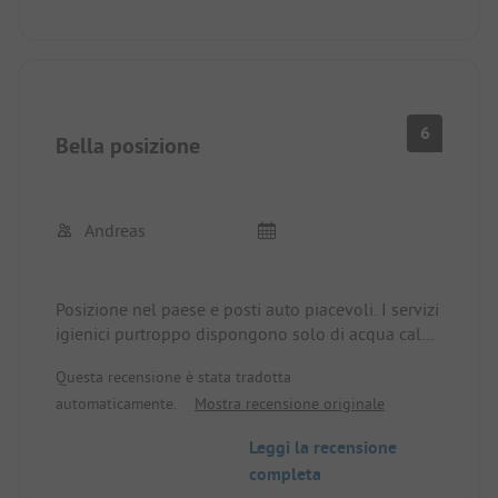
6
Bella posizione
Andreas
Posizione nel paese e posti auto piacevoli. I servizi
igienici purtroppo dispongono solo di acqua calda
impostata fissa, quindi non c'è acqua calda
Questa recensione è stata tradotta
sufficiente per il lavaggio della biancheria. La
automaticamente.
Mostra recensione originale
cittadina e i beni di prima necessità sono
facilmente raggiungibili a piedi.
Leggi la recensione
completa