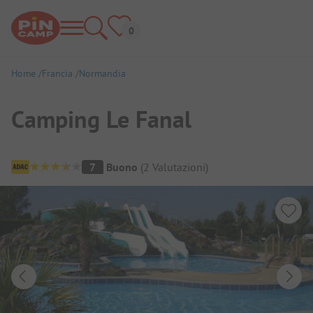
Home
Francia
Normandia
Camping Le Fanal
Panoramica del campeggio
7
Buono
(
2
Valutazioni
)