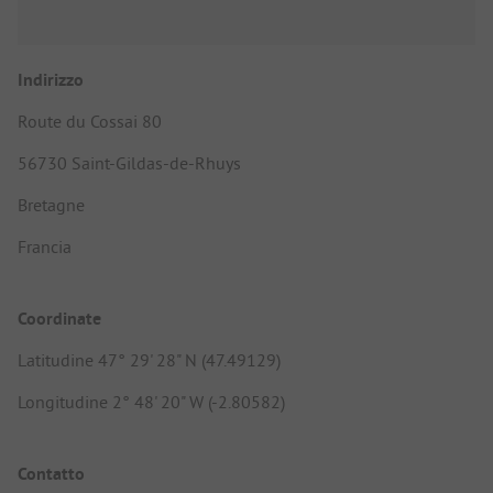
Indirizzo
Route du Cossai 80
56730 Saint-Gildas-de-Rhuys
Bretagne
Francia
Coordinate
Latitudine 47° 29' 28" N (47.49129)
Longitudine 2° 48' 20" W (-2.80582)
Contatto