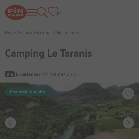
Home
Francia
Occitania
Mostuéjouls
Camping Le Taranis
Panoramica del campeggio
9.6
Eccellente
(
197
Valutazioni
)
Prenotabile subito