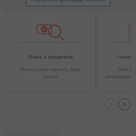
Chiaro & trasparente
I numeri 
Nessun costo nascosto, tutto
Oltre 50
incluso
pernottamenti 