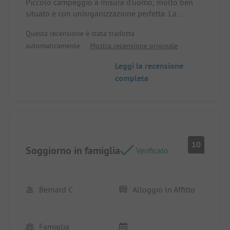
Piccolo campeggio a misura d'uomo, molto ben
situato e con un'organizzazione perfetta. La
posizione e l'alloggio in affitto godono di una
Questa recensione è stata tradotta
bellissima posizione.
automaticamente.
Mostra recensione originale
Leggi la recensione
completa
10
Soggiorno in famiglia
Verificato
Bernard C
Alloggio In Affitto
Famiglia