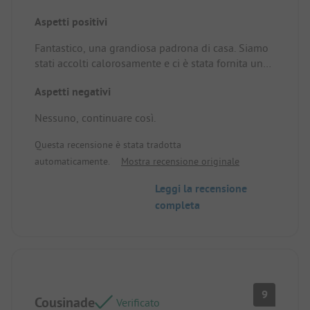
Aspetti positivi
Fantastico, una grandiosa padrona di casa. Siamo
stati accolti calorosamente e ci è stata fornita una
buona spiegazione su tutto. Ci ha accompagnati al
Aspetti negativi
nostro posto. È un bel campeggio, ben curato con
buoni servizi igienici e una piscina. In realtà, siamo
Nessuno, continuare così.
molto entusiasti di questo campeggio.
Standplaats/Huuraccommodatie: Buon posto.
Questa recensione è stata tradotta
automaticamente.
Mostra recensione originale
Leggi la recensione
completa
9
Cousinade
Verificato