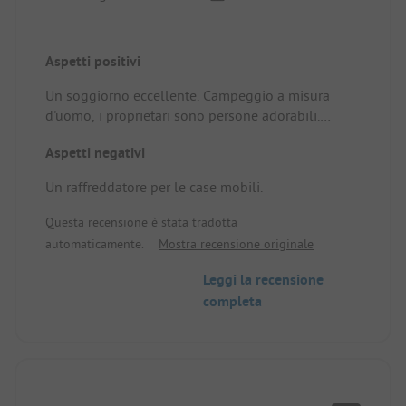
Aspetti positivi
Un soggiorno eccellente. Campeggio a misura
d'uomo, i proprietari sono persone adorabili.
Piscina e fiume per nuotare. La vista è fantastica e
Aspetti negativi
tutto è molto pulito. Le mie piccole ragazze hanno
adorato questo campeggio. Posizione/Alloggio in
Un raffreddatore per le case mobili.
affitto: Molto ben attrezzato.
Questa recensione è stata tradotta
automaticamente.
Mostra recensione originale
Leggi la recensione
completa