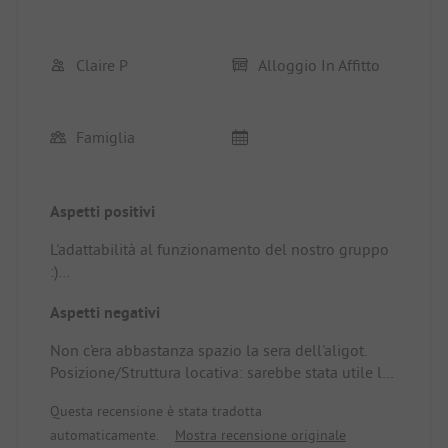
Claire P
Alloggio In Affitto
Famiglia
Aspetti positivi
L'adattabilità al funzionamento del nostro gruppo
:)
Posizione/Struttura locativa: lo spazio esterno è
Aspetti negativi
eccellente e tutto funziona bene all'interno.
Non c'era abbastanza spazio la sera dell'aligot.
Posizione/Struttura locativa: sarebbe stata utile la
disponibilità di un piccolo materasso per il
Questa recensione è stata tradotta
bambino.
automaticamente.
Mostra recensione originale