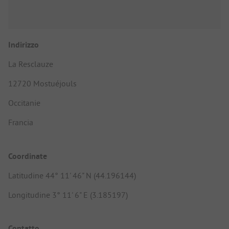
Indirizzo
La Resclauze
12720 Mostuéjouls
Occitanie
Francia
Coordinate
Latitudine 44° 11' 46" N (44.196144)
Longitudine 3° 11' 6" E (3.185197)
Contatto