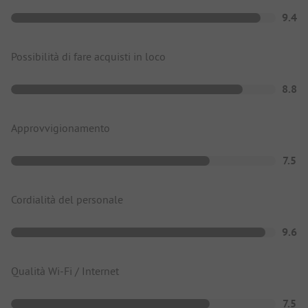
9.4
Possibilità di fare acquisti in loco
8.8
Approvvigionamento
7.5
Cordialità del personale
9.6
Qualità Wi-Fi / Internet
7.5