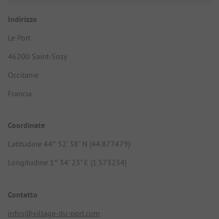
Indirizzo
Le Port
46200 Saint-Sozy
Occitanie
Francia
Coordinate
Latitudine 44° 52' 38" N (44.877479)
Longitudine 1° 34' 23" E (1.573234)
Contatto
infos@village-du-port.com