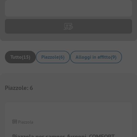
...
Tutto
(
15
)
Piazzole
(
6
)
Alloggi in affitto
(
9
)
Piazzole
:
6
1/
10
Piazzola
Piazzola per camper, furgoni, COMFORT,