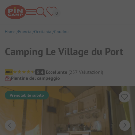
Home
Francia
Occitania
Goudou
Camping Le Village du Port
Panoramica del campeggio
9.4
Eccellente
(
257
Valutazioni
)
Piantina del campeggio
Prenotabile subito