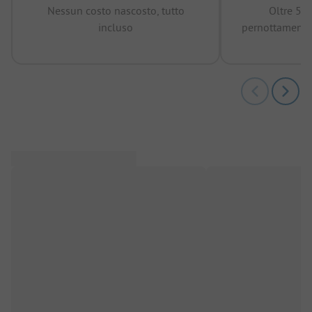
Nessun costo nascosto, tutto
Oltre 50
incluso
pernottamenti 