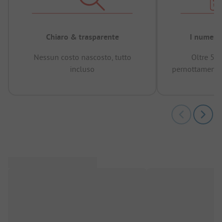
Chiaro & trasparente
I numeri 
Nessun costo nascosto, tutto
Oltre 50
incluso
pernottamenti 