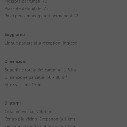
Piazzole per turisti: 75
Piazzole delimitate: 75
Posti per campeggiatori permanenti: 2
Soggiorno
Lingue parlate alla reception: Inglese
Dimensioni
Superficie totale del camping: 1,3 ha
Dimensione parcelle: 30 - 80 m²
Altezza s.l.m.: 15 m
Dintorni
Città più vicina: Náfplion
Centro più vicino: Drépanon (a 1 km)
Fermata trasporto pubblico: (a 3 km)