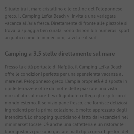
Situato tra il mare cristallino e le colline del Peloponneso
greco, il Camping Lefka Beach vi invita a una variegata
vacanza all'aria fresca. Direttamente di fronte alle piazzole si
trova la spiaggia ben curata. Sono disponibili numerosi sport
acquatici come le immersioni, la vela e il surf.
Camping a 3,5 stelle direttamente sul mare
Presso la città portuale di Nafplio, il Camping Lefka Beach
offre le condizioni perfette per una spensierata vacanza al
mare nel Peloponneso greco. L'ampia proprietà è disposta in
ripide terrazze e offre da molte delle piazzole una vista
mozzafiato sul mare. Il wi-fi gratuito collega gli ospiti con il
mondo esterno. Il servizio pane fresco, che fornisce deliziosi
ingredienti per la prima colazione, è molto apprezzato dagli
intenditori. Lo shopping quotidiano è fatto dai vacanzieri nel
minimarket locale. C'è anche una caffetteria e un ristorante. I
buongustai vi possono gustare piatti tipici greci. I gestori del