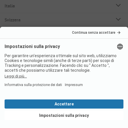
Italia
Svizzera
Francia
Croazia
Germania
Destinazioni
Campeggi Prenotabili
Case mobili in affitto
Su PiNCAMP