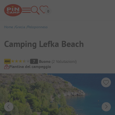
Home
Grecia
Peloponneso
Camping Lefka Beach
Panoramica del campeggio
7
Buono
(
2
Valutazioni
)
Piantina del campeggio