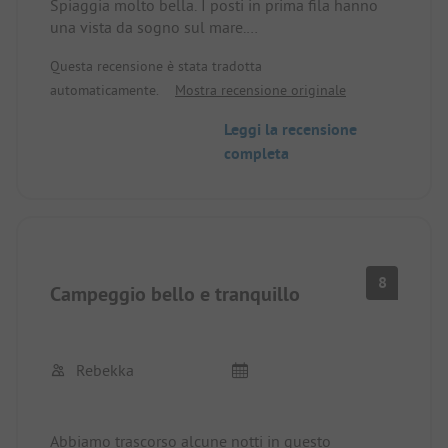
Spiaggia molto bella. I posti in prima fila hanno
una vista da sogno sul mare.
Sfortunatamente, l'accesso è molto ripido e ha
Questa recensione è stata tradotta
poca aderenza a causa di molte irregolarità. I
automaticamente.
Mostra recensione originale
servizi igienici sono puliti, ma fino alle ore serali in
estate c'è solo acqua calda per la doccia. Inoltre,
Leggi la recensione
nella doccia non ci sono posti per riporre gel
completa
doccia/shampoo. C'è solo un punto acqua per
rifornirsi o prendere acqua. Il ristorante era
piuttosto costoso.
La proprietaria del campeggio non era molto
simpatica..
Eravamo due persone in un camper + 1 auto e
8
abbiamo pagato 39,50 € per notte. Nessun
Campeggio bello e tranquillo
rapporto qualità-prezzo adeguato.
Rebekka
Abbiamo trascorso alcune notti in questo