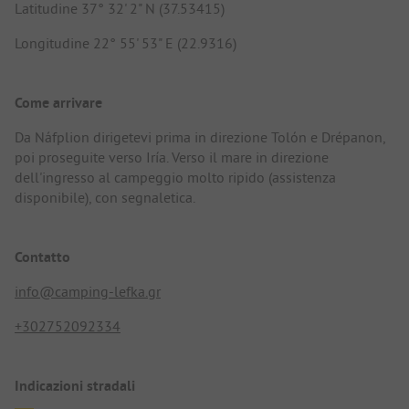
Latitudine 37° 32' 2" N (37.53415)
Longitudine 22° 55' 53" E (22.9316)
Come arrivare
Da Náfplion dirigetevi prima in direzione Tolón e Drépanon,
poi proseguite verso Iría. Verso il mare in direzione
dell'ingresso al campeggio molto ripido (assistenza
disponibile), con segnaletica.
Contatto
info@camping-lefka.gr
+302752092334
Indicazioni stradali