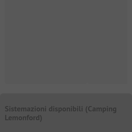
Sistemazioni disponibili
(
Camping
Lemonford
)