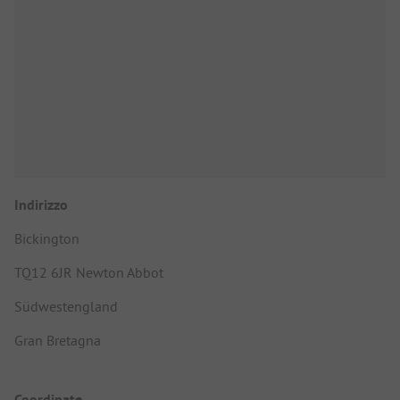
Indirizzo
Bickington
TQ12 6JR Newton Abbot
Südwestengland
Gran Bretagna
Coordinate