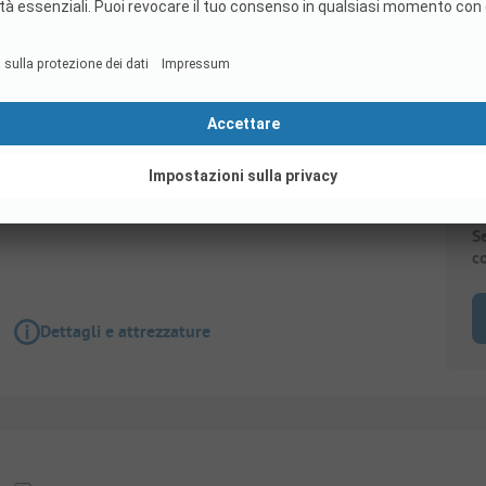
Piazzola
Piazzola - 80m²
Animali ammessi
Wi-Fi
S
c
Dettagli e attrezzature