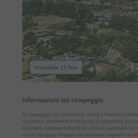
Visualizza 13 foto
Presentazione del campegg
Informazioni sul campeggio
Al campeggio Les Coudoulets, vicino a Pradons e Vallon-
vacanza in un'atmosfera tranquilla. Il complesso di piscin
riscaldata, dispone di bagni con bolle e aqua bike. La 
scivoli d'acqua e fontane che sembrano serpenti e buffi 