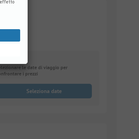
elezionare le date di viaggio per
onfrontare i prezzi
Seleziona date