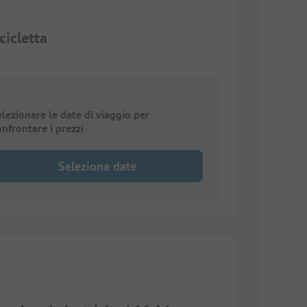
icletta
elezionare le date di viaggio per
onfrontare i prezzi
Seleziona date