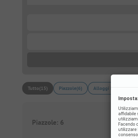
...
...
...
Tutto
(
15
)
Piazzole
(
6
)
Alloggi in affitto
(
9
)
Piazzole
:
6
1/
3