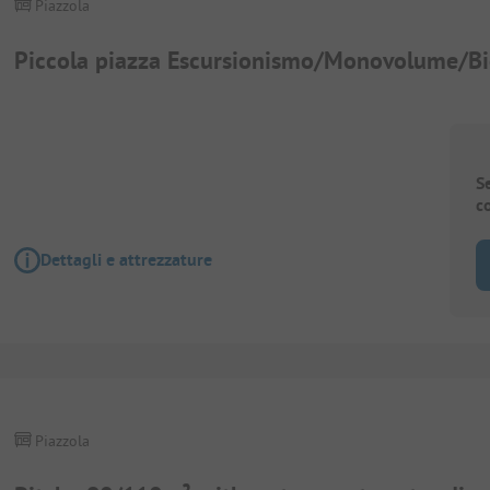
Piazzola
Piccola piazza Escursionismo/Monovolume/Bic
S
c
Dettagli e attrezzature
Piazzola