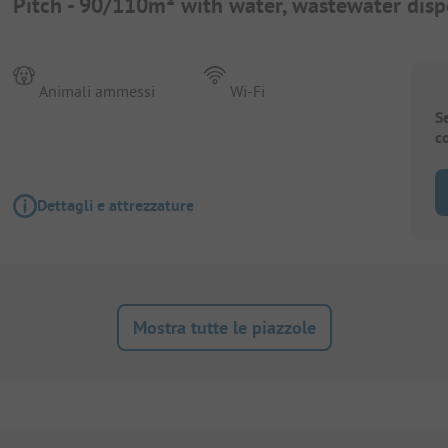
Pitch - 90/110m² with water, wastewater dispos
Animali ammessi
Wi-Fi
S
c
Dettagli e attrezzature
Mostra tutte le piazzole