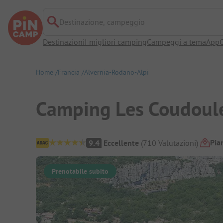
Destinazione, campeggio
Destinazioni
I migliori camping
Campeggi a tema
App
O
Home
Francia
Alvernia-Rodano-Alpi
Camping Les Coudoul
Panoramica del campeggio
Pia
9.4
Eccellente
(
710
Valutazioni
)
Prenotabile subito