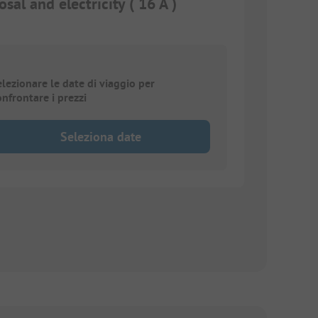
al and electricity ( 16 A )
elezionare le date di viaggio per
onfrontare i prezzi
Seleziona date