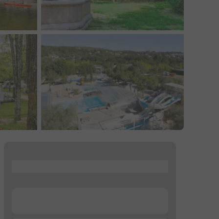
...
...