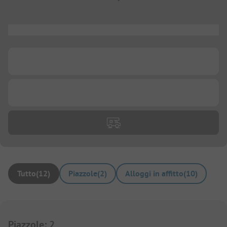
...
...
...
Tutto
(
12
)
Piazzole
(
2
)
Alloggi in affitto
(
10
)
Piazzole
:
2