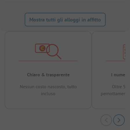
Mostra tutti gli alloggi in affitto
Chiaro & trasparente
I numeri 
Nessun costo nascosto, tutto
Oltre 50
incluso
pernottamenti 