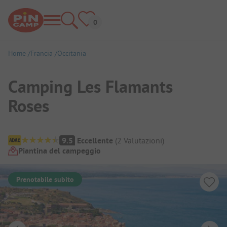
Home
Francia
Occitania
Camping Les Flamants
Roses
Panoramica del campeggio
9.5
Eccellente
(
2
Valutazioni
)
Piantina del campeggio
Prenotabile subito