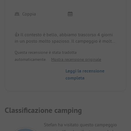
Coppia
👍 Il contesto è bello, abbiamo trascorso 4 giorni
in un posto molto spazioso. Il campeggio è molto
pulito, i servizi igienici sono nuovissimi e anch'essi
Questa recensione è stata tradotta
molto puliti. Tutto in prossimità delle piste ciclabili
automaticamente.
Mostra recensione originale
che partono dall'uscita del campeggio e ci
permettono di andare molto lontano. Posto /
Leggi la recensione
Alloggio in affitto: Posto spazioso.
completa
👎 Forse i posti vicino alle case mobili sono un po'
difficili da manovrare con un camper, ma dopo vari
tentativi ce la si fa comunque.
Classificazione camping
Stefan ha visitato questo campeggio