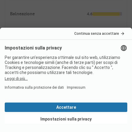
Balneazione
4.6
Nella natura
Piscine esterne e coperte
Rifornimento
2.0
Offerta commerciale
Offerta gastronomica
Vedi offerte
Prezzi