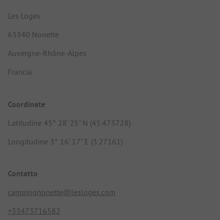
Les Loges
63340 Nonette
Auvergne-Rhône-Alpes
Francia
Coordinate
Latitudine 45° 28' 25" N (45.473728)
Longitudine 3° 16' 17" E (3.27161)
Contatto
campingnonette@lesloges.com
+33473716582