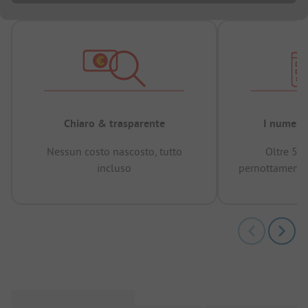
Chiaro & trasparente
I numeri 
Nessun costo nascosto, tutto
Oltre 50
incluso
pernottamenti 