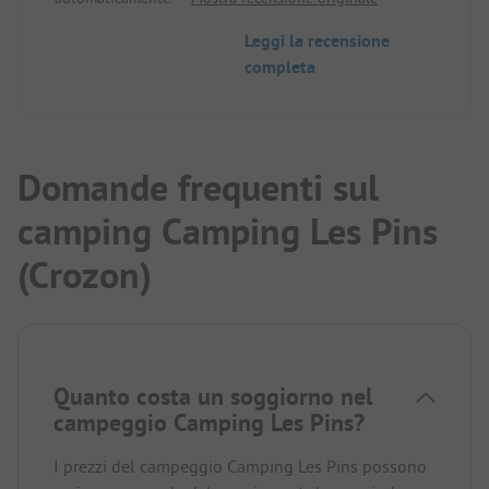
era pieno fino al 25.08.2018.
Piccolo negozio (baguette, croissant) disponibile
Leggi la recensione
sul CP.
completa
Edificio sanitario 1 (vicino all'ingresso) con buoni
servizi, un altro edificio sanitario più vecchio sul
retro del campeggio.
Piazzole divise da siepi.
Personale gentile. Tuttavia, la conoscenza della
Domande frequenti sul
ADAC CampCard è "limitata".
camping Camping Les Pins
(Crozon)
Quanto costa un soggiorno nel
campeggio Camping Les Pins?
I prezzi del campeggio Camping Les Pins possono