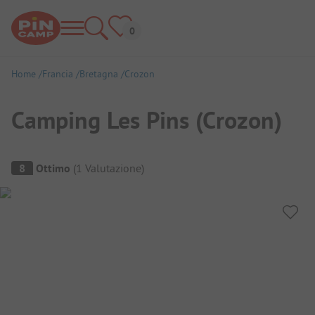
Home
Francia
Bretagna
Crozon
Camping Les Pins (Crozon)
Panoramica del campeggio
8
Ottimo
(
1
Valutazione
)