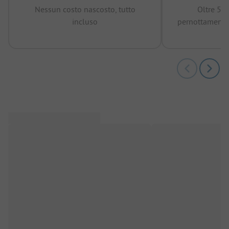
Nessun costo nascosto, tutto
Oltre 50
incluso
pernottamenti 