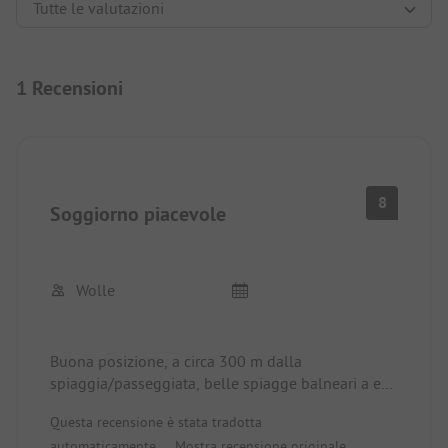
1 Recensioni
8
Soggiorno piacevole
Wolle
Buona posizione, a circa 300 m dalla
spiaggia/passeggiata, belle spiagge balneari a est,
facilmente raggiungibili in bicicletta.
Questa recensione è stata tradotta
La prenotazione (20 euro) in HS ha senso. Il sito
automaticamente.
Mostra recensione originale