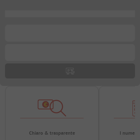
...
...
...
Chiaro & trasparente
I numeri 