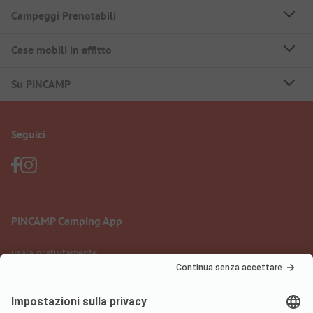
Campeggi Prenotabili
Case mobili in affitto
Su PiNCAMP
Seguici
PiNCAMP Camping App
usala gratuitamente