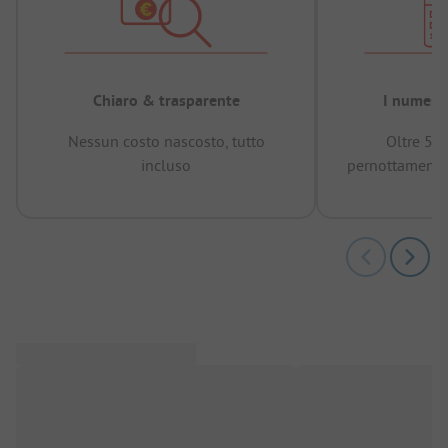
Chiaro & trasparente
I numeri 
Nessun costo nascosto, tutto
Oltre 50
incluso
pernottamenti 