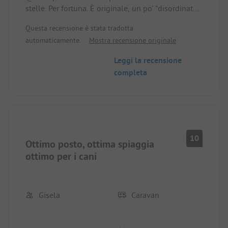
stelle. Per fortuna. È originale, un po' "disordinato",
non lussuoso, accogliente. Siamo atterrati qui per
Questa recensione è stata tradotta
caso e ci siamo sentiti molto a nostro agio.
automaticamente.
Mostra recensione originale
Leggi la recensione
completa
10
Ottimo posto, ottima spiaggia
ottimo per i cani
Gisela
Caravan