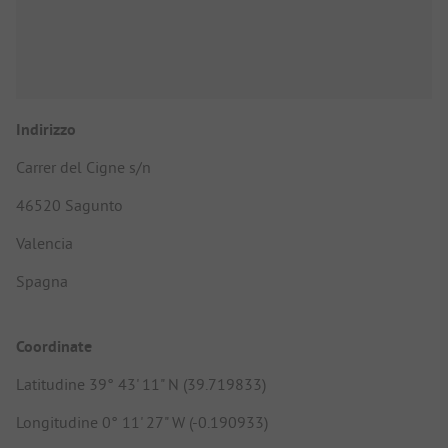
Indirizzo
Carrer del Cigne s/n
46520 Sagunto
Valencia
Spagna
Coordinate
Latitudine 39° 43' 11" N (39.719833)
Longitudine 0° 11' 27" W (-0.190933)