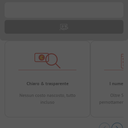
...
Chiaro & trasparente
I numeri 
Nessun costo nascosto, tutto
Oltre 50
incluso
pernottamenti 