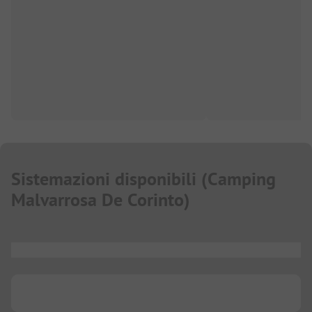
Sistemazioni disponibili
(
Camping
Malvarrosa De Corinto
)
...
...