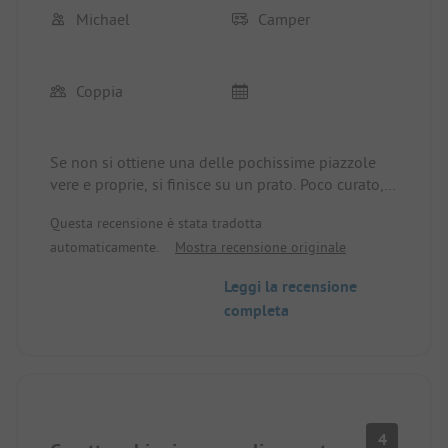
Michael
Camper
Coppia
Se non si ottiene una delle pochissime piazzole
vere e proprie, si finisce su un prato. Poco curato,
ma con elettricità. L'acqua viene erogata tramite
Questa recensione è stata tradotta
lavandini fatiscenti. I servizi igienici sono per i più
automaticamente.
Mostra recensione originale
resistenti. Nel complesso, sconsigliato a meno che
non abbiate una piazzola sul mare. Il resto lo
Leggi la recensione
compensa. La cosa buffa è che l'area d'ingresso è
completa
eccellente. Purtroppo solo questo.
4