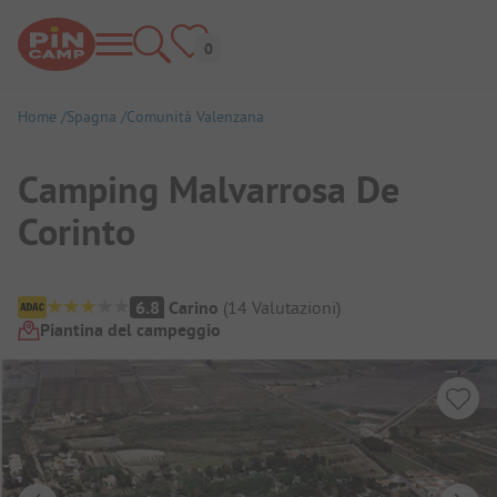
Home
Spagna
Comunità Valenzana
Camping Malvarrosa De
Corinto
Panoramica del campeggio
6.8
Carino
(
14
Valutazioni
)
Piantina del campeggio