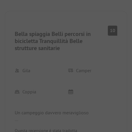
10
Bella spiaggia Belli percorsi in
bicicletta Tranquillità Belle
strutture sanitarie
Gila
Camper
Coppia
Un campeggio davvero meraviglioso
Avevamo il posto 87, seconda fila direttamente
Questa recensione è stata tradotta