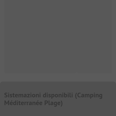
Sistemazioni disponibili
(
Camping
Méditerranée Plage
)