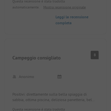
Questa recensione è stata tradotta
Sempre più case mobili, meno piazzole. Diversi
automaticamente.
Mostra recensione originale
accessi al mare purtroppo non utilizzabili [da 2
anni!].
Leggi la recensione
Positivo: personale molto cordiale, vicino alla
completa
spiaggia, buon ristorante, animazione varia, campi
da bocce, piscina pulita.
8
Campeggio consigliato
Anonimo
Positivi: direttamente sulla bella spiaggia di
sabbia, ottima piscina, deliziosa panetteria, bel
negozio, non troppo affollato.
Questa recensione è stata tradotta
Negativo: musica ad alto volume fino alle 23:30,