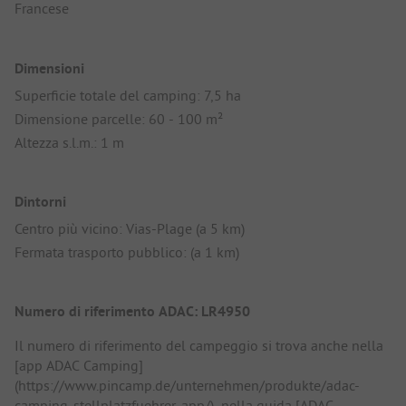
Francese
Dimensioni
Superficie totale del camping: 7,5 ha
Dimensione parcelle: 60 - 100 m²
Altezza s.l.m.: 1 m
Dintorni
Centro più vicino: Vias-Plage (a 5 km)
Fermata trasporto pubblico: (a 1 km)
Numero di riferimento ADAC: LR4950
Il numero di riferimento del campeggio si trova anche nella
[app ADAC Camping]
(https://www.pincamp.de/unternehmen/produkte/adac-
camping-stellplatzfuehrer-app/), nella guida [ADAC