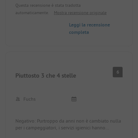
piaciuta molto la piscina.
Questa recensione è stata tradotta
È a pochi passi dal mare e si trova su una spiaggia
automaticamente.
Mostra recensione originale
fantastica dove si può anche raggiungere a piedi il
paese/mercato successivo.
Leggi la recensione
completa
Il personale è molto cordiale! Consigliato!
6
Piuttosto 3 che 4 stelle
Fuchs
Negativo: Purtroppo da anni non è cambiato nulla
per i campeggiatori, i servizi igienici hanno
urgente bisogno di essere rinnovati, ad esempio.