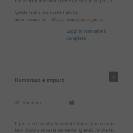
noi è incomprensibile come questo posto possa
essere valutato 4,5 stelle. 0,5 sarebbe stato
Questa recensione è stata tradotta
sufficiente.
automaticamente.
Mostra recensione originale
Leggi la recensione
completa
2
Rumoroso e impuro
Anonimo
Il posto ci è sembrato sovraffollato e poco curato.
Non ci sono abbastanza servizi igienici. Anche le