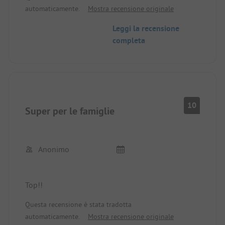
automaticamente.
Mostra recensione originale
ponte per la spiaggia difettoso, parco giochi per
bambini e strutture sportive fuori dal campeggio
Leggi la recensione
vero e proprio.
completa
10
Super per le famiglie
Anonimo
Top!!
Questa recensione è stata tradotta
automaticamente.
Mostra recensione originale