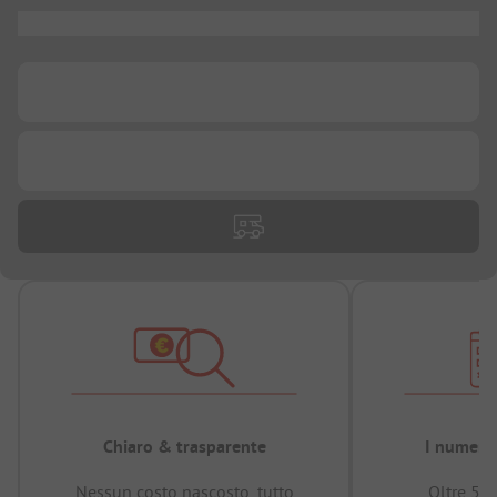
...
...
...
Chiaro & trasparente
I numeri 
Nessun costo nascosto, tutto
Oltre 50