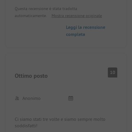
docce e i bagni non sono puliti.
Questa recensione è stata tradotta
Musica ad alto volume fino a tarda notte!
automaticamente.
Mostra recensione originale
Non consigliato.
Leggi la recensione
completa
10
Ottimo posto
Anonimo
Ci siamo stati tre volte e siamo sempre molto
soddisfatti!