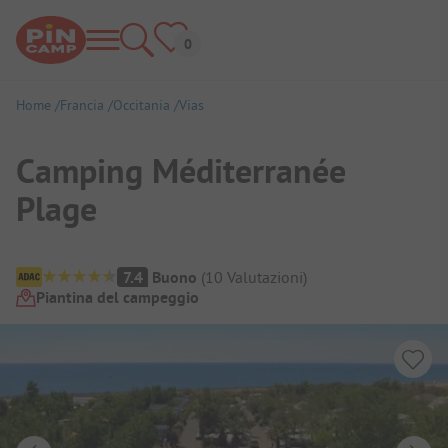
Home
Francia
Occitania
Vias
Camping Méditerranée
Plage
Panoramica del campeggio
7.4
Buono
(
10
Valutazioni
)
Piantina del campeggio