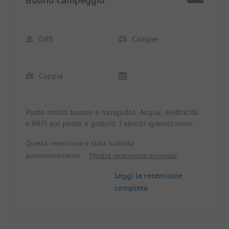
Diffi
Camper
Coppia
Posto molto buono e tranquillo. Acqua, elettricità
e WIFI sul posto e gratuiti. I servizi igienici sono
puliti e ordinati. Posto consigliato. Costi a
Questa recensione è stata tradotta
settembre 2025 per 2 persone 20€ a notte.
automaticamente.
Mostra recensione originale
Leggi la recensione
completa