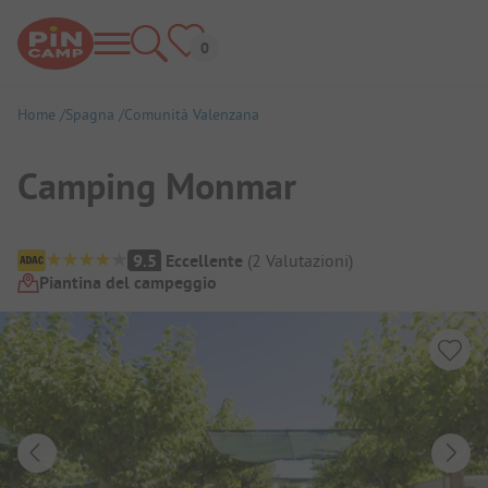
Home
Spagna
Comunità Valenzana
Camping Monmar
Panoramica del campeggio
9.5
Eccellente
(
2
Valutazioni
)
Piantina del campeggio