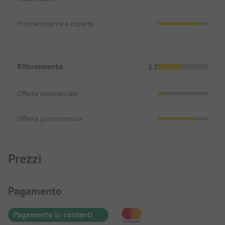
Piscine esterne e coperte
Rifornimento
2.2
Offerta commerciale
Offerta gastronomica
Prezzi
Informazioni sul pagamento
Pagamento
Pagamento in contanti