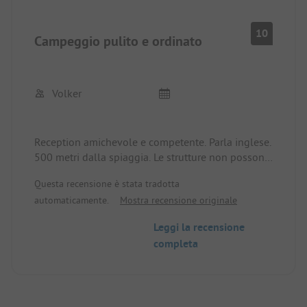
10
Campeggio pulito e ordinato
Volker
Reception amichevole e competente. Parla inglese.
500 metri dalla spiaggia. Le strutture non possono
essere valutate in bassa stagione. Tuttavia, le
Questa recensione è stata tradotta
docce e i servizi igienici sono puliti. Bella piscina
automaticamente.
Mostra recensione originale
grande. È possibile affittare anche piccoli
bungalow. Il 23.1. 19€ per piazzola con 2 persone.
Leggi la recensione
completa