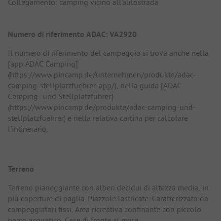
Collegamento: camping vicino all'autostrada
Numero di riferimento ADAC: VA2920
Il numero di riferimento del campeggio si trova anche nella
[app ADAC Camping]
(https://www.pincamp.de/unternehmen/produkte/adac-
camping-stellplatzfuehrer-app/), nella guida [ADAC
Camping- und Stellplatzführer]
(https://www.pincamp.de/produkte/adac-camping-und-
stellplatzfuehrer) e nella relativa cartina per calcolare
l'intinerario.
Terreno
Terreno pianeggiante con alberi decidui di altezza media, in
più coperture di paglia. Piazzole lastricate. Caratterizzato da
campeggiatori fissi. Area ricreativa confinante con piccolo
parco acquatico. Case di fronte al mare.