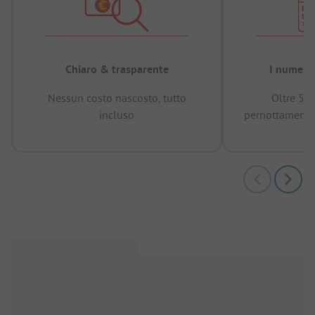
Chiaro & trasparente
I numeri 
Nessun costo nascosto, tutto
Oltre 50
incluso
pernottamenti 