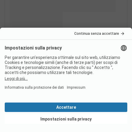
Vedi offerte
Italia
Svizzera
Francia
Croazia