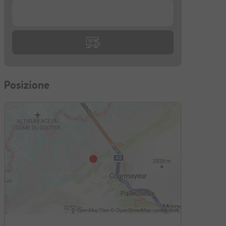
...
Posizione