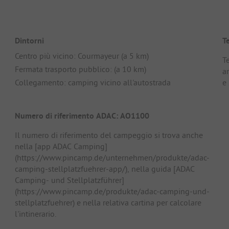
Dintorni
T
Centro più vicino: Courmayeur (a 5 km)
T
Fermata trasporto pubblico: (a 10 km)
ar
Collegamento: camping vicino all'autostrada
e
Numero di riferimento ADAC: AO1100
Il numero di riferimento del campeggio si trova anche
nella [app ADAC Camping]
(https://www.pincamp.de/unternehmen/produkte/adac-
camping-stellplatzfuehrer-app/), nella guida [ADAC
Camping- und Stellplatzführer]
(https://www.pincamp.de/produkte/adac-camping-und-
stellplatzfuehrer) e nella relativa cartina per calcolare
l'intinerario.