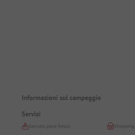
Presentazione del campegg
Informazioni sul campeggio
Servizi
Servizio pane fresco
Shopping