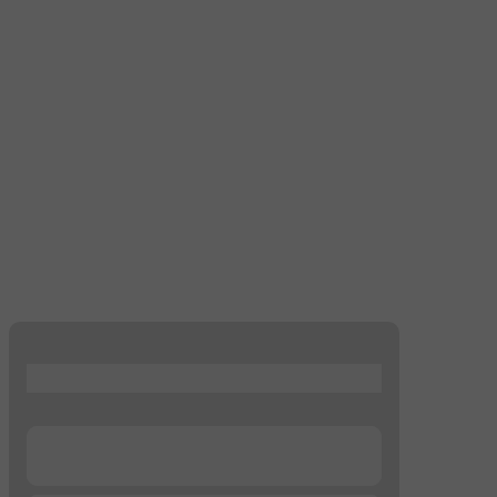
...
...