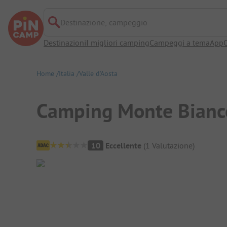
Destinazione, campeggio
Destinazioni
I migliori camping
Campeggi a tema
App
O
Home
Italia
Valle d'Aosta
Camping Monte Bianc
Panoramica del campeggio
10
Eccellente
(
1
Valutazione
)