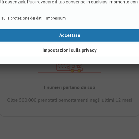
I numeri parlano da soli
Oltre 500.000 prenotati pernottamenti negli ultimi 12 mesi