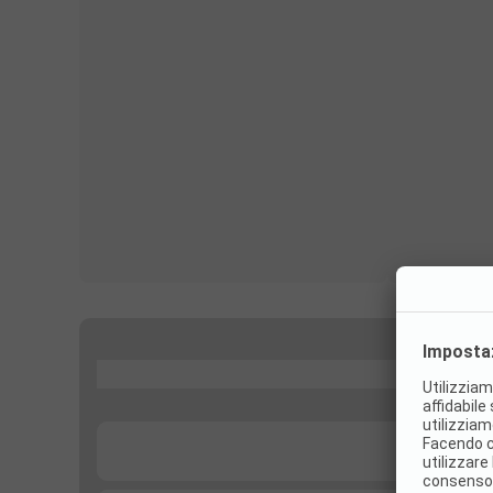
...
...