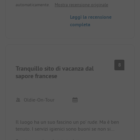
automaticamente.
Mostra recensione originale
Leggi la recensione
completa
8
Tranquillo sito di vacanza dal
sapore francese
Oldie-On-Tour
Il luogo ha un suo fascino un po' rude. Ma è ben
tenuto. I servizi igienici sono buoni se non si
hanno aspettative a 5 stelle. Il sito è immerso in