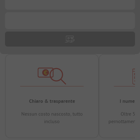
...
...
Chiaro & trasparente
I numeri 
Nessun costo nascosto, tutto
Oltre 50
incluso
pernottamenti 