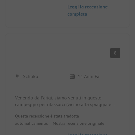
sembrato di essere in una città fantasma. I
Leggi la recensione
numerosi alloggi (tipis, ecc.) erano tutti disabitati.
completa
La vicinanza al mare e alla spiaggia è ottima.
8
Schoko
11 Anni Fa
Venendo da Parigi, siamo venuti in questo
campeggio per rilassarci (vicino alla spiaggia e
alla piscina). A causa di un cambio di gestore,
Questa recensione è stata tradotta
probabilmente per divergenze, il sito è stato
automaticamente.
Mostra recensione originale
rinominato Camping la Court. Le piazzole erano
abbastanza grandi per sentirsi a proprio agio. La