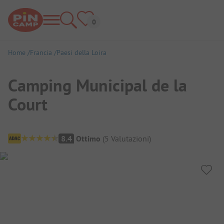
Home
Francia
Paesi della Loira
Camping Municipal de la
Court
Panoramica del campeggio
8.4
Ottimo
(
5
Valutazioni
)