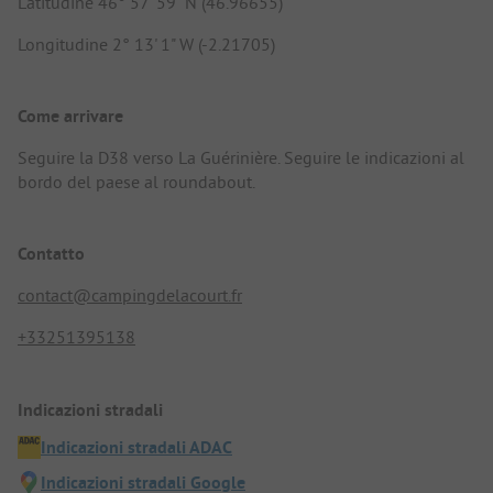
Latitudine 46° 57' 59" N (46.96655)
Longitudine 2° 13' 1" W (-2.21705)
Come arrivare
Seguire la D38 verso La Guérinière. Seguire le indicazioni al
bordo del paese al roundabout.
Contatto
contact@campingdelacourt.fr
+33251395138
Indicazioni stradali
Indicazioni stradali ADAC
Indicazioni stradali Google