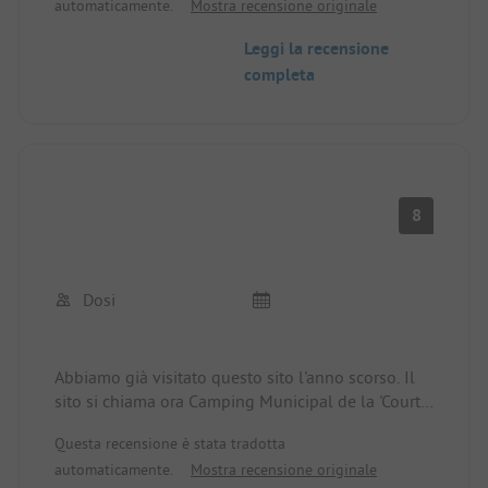
automaticamente.
Mostra recensione originale
con tanto di vasca per i più piccoli. La strada per la
spiaggia era ovviamente molto vicina. e
Leggi la recensione
soprattutto i cani erano ammessi, cosa che ha reso
completa
il nostro Labrador molto felice.
8
Dosi
Abbiamo già visitato questo sito l'anno scorso. Il
sito si chiama ora Camping Municipal de la 'Court.
Alcune strutture (ad esempio il ristorante)
Questa recensione è stata tradotta
purtroppo non erano aperte in bassa stagione.
automaticamente.
Mostra recensione originale
Durante la nostra prima passeggiata nel sito, ci è