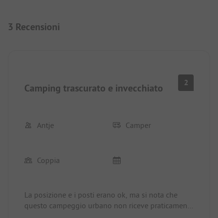
3 Recensioni
2
Camping trascurato e invecchiato
Antje
Camper
Coppia
La posizione e i posti erano ok, ma si nota che
questo campeggio urbano non riceve praticamente
alcuna cura dalla città. Le aree esterne sono