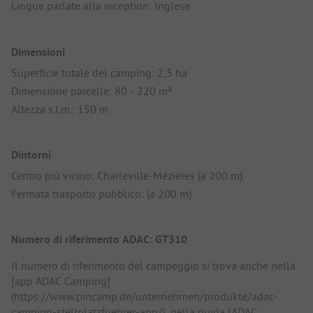
Lingue parlate alla reception: Inglese
Dimensioni
Superficie totale del camping: 2,5 ha
Dimensione parcelle: 80 - 220 m²
Altezza s.l.m.: 150 m
Dintorni
Centro più vicino: Charleville-Mézières (a 200 m)
Fermata trasporto pubblico: (a 200 m)
Numero di riferimento ADAC: GT310
Il numero di riferimento del campeggio si trova anche nella
[app ADAC Camping]
(https://www.pincamp.de/unternehmen/produkte/adac-
camping-stellplatzfuehrer-app/), nella guida [ADAC