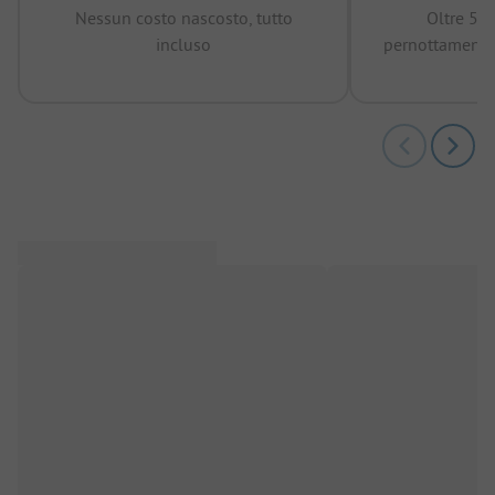
Nessun costo nascosto, tutto
Oltre 50
incluso
pernottamenti 