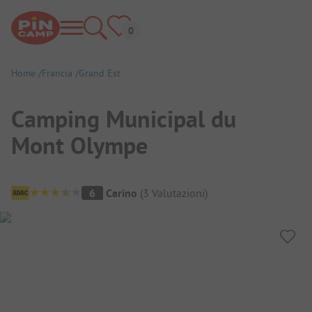
Home
Francia
Grand Est
Camping Municipal du
Mont Olympe
Panoramica del campeggio
6
Carino
(
3
Valutazioni
)