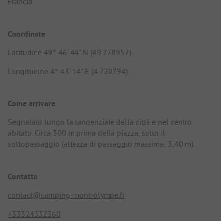
Francia
Coordinate
Latitudine 49° 46' 44" N (49.778957)
Longitudine 4° 43' 14" E (4.720794)
Come arrivare
Segnalato lungo la tangenziale della città e nel centro
abitato. Circa 300 m prima della piazza, sotto il
sottopassaggio (altezza di passaggio massima: 3,40 m).
Contatto
contact@camping-mont-olympe.fr
+33324332360