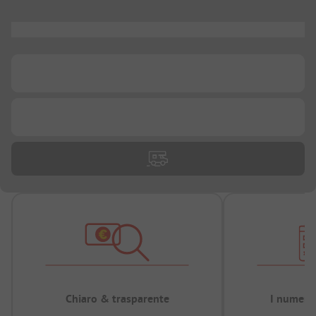
...
...
...
Chiaro & trasparente
I numeri 