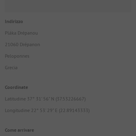
Indirizzo
Pláka Drépanou
21060 Drépanon
Peloponnes
Grecia
Coordinate
Latitudine 37° 31' 56" N (37.53226667)
Longitudine 22° 53' 29" E (22.89143333)
Come arrivare