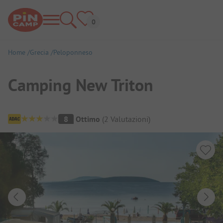
Home
Grecia
Peloponneso
Camping New Triton
Panoramica del campeggio
8
Ottimo
(
2
Valutazioni
)