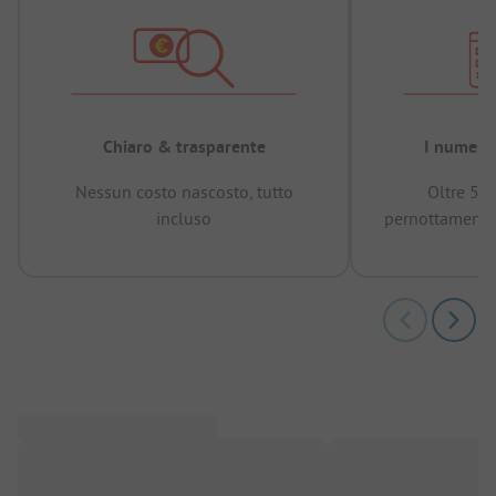
Chiaro & trasparente
I numeri 
Nessun costo nascosto, tutto
Oltre 50
incluso
pernottamenti 