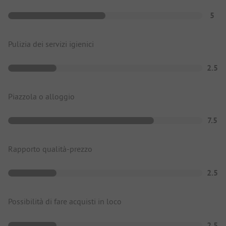
5
Pulizia dei servizi igienici
2.5
Piazzola o alloggio
7.5
Rapporto qualità-prezzo
2.5
Possibilità di fare acquisti in loco
2.5