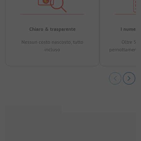
Chiaro & trasparente
I numeri 
Nessun costo nascosto, tutto
Oltre 50
incluso
pernottamenti 