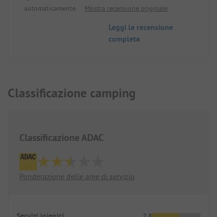
automaticamente.
Mostra recensione originale
igienici e le docce sono di livello greco. Per noi è
stato super. Pane ogni mattina.
Leggi la recensione
completa
Classificazione camping
Classificazione ADAC
Ponderazione delle aree di servizio
Servizi igienici
2.8