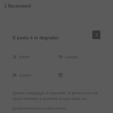
2 Recensioni
1
Il posto è in degrado!
Albert
Camper
Coppia
Questo campeggio è trascurato. Il gestore non ha
alcun interesse a garantire ai suoi ospiti un
soggiorno piacevole. Sebbene ci sia un accesso
Questa recensione è stata tradotta
diretto alla spiaggia, quest'ultimo è percorso da