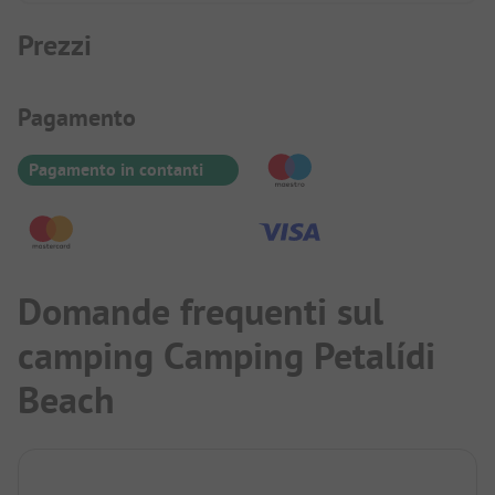
Prezzi
Informazioni sul pagamento
Pagamento
Pagamento in contanti
Domande frequenti sul
camping Camping Petalídi
Beach