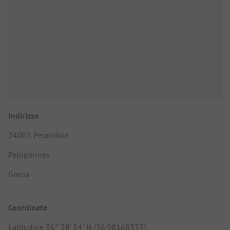
Indirizzo
24005 Petalídion
Peloponnes
Grecia
Coordinate
Latitudine 36° 58' 54" N (36.98168333)