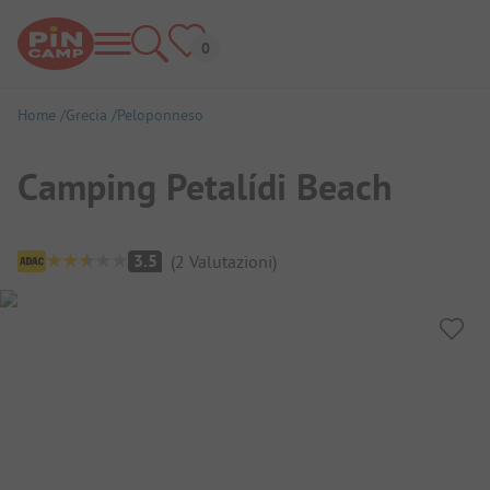
Home
Grecia
Peloponneso
Camping Petalídi Beach
Panoramica del campeggio
3.5
(
2
Valutazioni
)