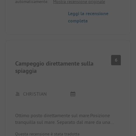
automaticamente.
Mostra recensione originale
trattori e auto. Inoltre, ci sono cani selvatici che
girano per il posto.
Leggi la recensione
Positivo è invece la posizione proprio sul mare e la
completa
vista che ne deriva.
6
Campeggio direttamente sulla
spiaggia
CHRISTIAN
Ottimo posto direttamente sul mare.Posizione
tranquilla sul mare. Separato dal mare da una
piccola strada di ghiaia. Piccola taverna nelle
Questa recensione è stata tradotta
vicinanze. Piccolo mercato nelle vicinanze. I servizi