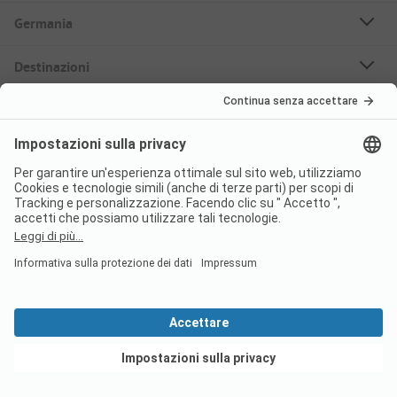
Germania
Destinazioni
Campeggi Prenotabili
Case mobili in affitto
Su PiNCAMP
Seguici
PiNCAMP Camping App