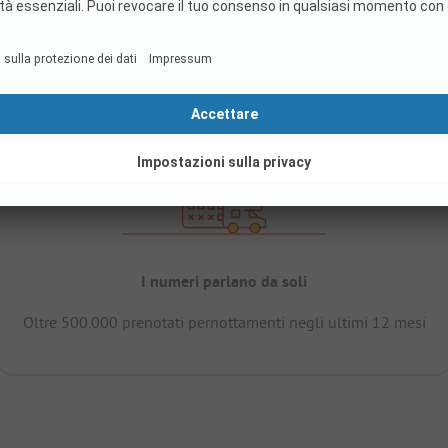
I numeri parlano da soli
Oltre 500.000 prenotati pernottamenti negli ultimi 12 mesi