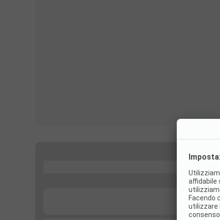
...
...