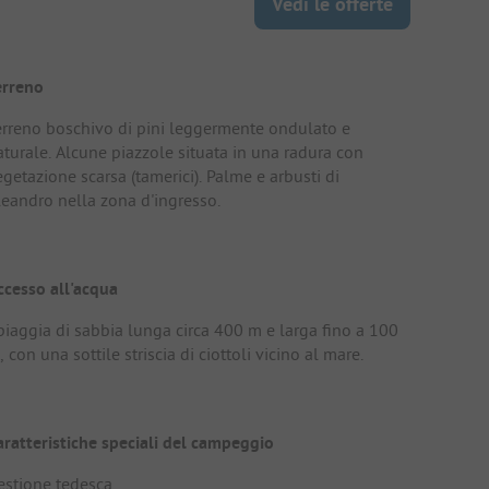
Vedi le offerte
erreno
erreno boschivo di pini leggermente ondulato e
aturale. Alcune piazzole situata in una radura con
getazione scarsa (tamerici). Palme e arbusti di
leandro nella zona d'ingresso.
ccesso all'acqua
piaggia di sabbia lunga circa 400 m e larga fino a 100
 con una sottile striscia di ciottoli vicino al mare.
aratteristiche speciali del campeggio
estione tedesca.