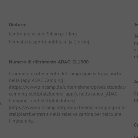
Dintorni
T
Centro più vicino: Sibari (a 3 km)
T
Fermata trasporto pubblico: (a 1.5 km)
n
ve
o
Numero di riferimento ADAC: CL1500
Il numero di riferimento del campeggio si trova anche
nella [app ADAC Camping]
A
(https://www.pincamp.de/unternehmen/produkte/adac-
S
camping-stellplatzfuehrer-app/), nella guida [ADAC
m,
Camping- und Stellplatzführer]
o,
(https://www.pincamp.de/produkte/adac-camping-und-
stellplatzfuehrer) e nella relativa cartina per calcolare
l'intinerario.
C
G