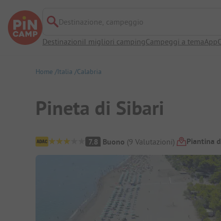
Destinazione, campeggio
Destinazioni
I migliori camping
Campeggi a tema
App
O
Home
Italia
Calabria
Pineta di Sibari
Panoramica del campeggio
Piantina 
7.8
Buono
(
9
Valutazioni
)