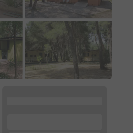
...
...