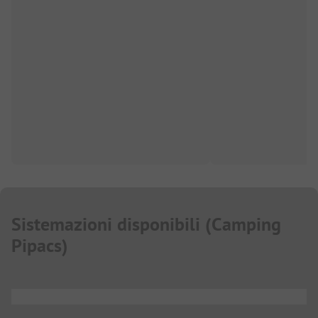
Sistemazioni disponibili
(
Camping
Pipacs
)
...