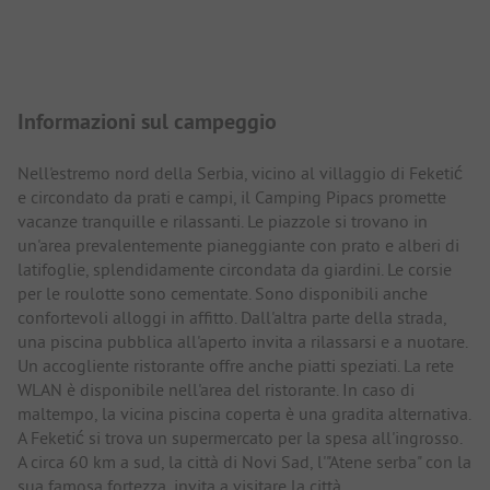
Presentazione del campeggio
Informazioni sul campeggio
Nell'estremo nord della Serbia, vicino al villaggio di Feketić
e circondato da prati e campi, il Camping Pipacs promette
vacanze tranquille e rilassanti. Le piazzole si trovano in
un'area prevalentemente pianeggiante con prato e alberi di
latifoglie, splendidamente circondata da giardini. Le corsie
per le roulotte sono cementate. Sono disponibili anche
confortevoli alloggi in affitto. Dall'altra parte della strada,
una piscina pubblica all'aperto invita a rilassarsi e a nuotare.
Un accogliente ristorante offre anche piatti speziati. La rete
WLAN è disponibile nell'area del ristorante. In caso di
maltempo, la vicina piscina coperta è una gradita alternativa.
A Feketić si trova un supermercato per la spesa all'ingrosso.
A circa 60 km a sud, la città di Novi Sad, l'"Atene serba" con la
sua famosa fortezza, invita a visitare la città.