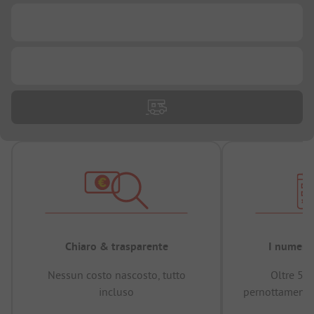
...
...
Chiaro & trasparente
I numeri 
Nessun costo nascosto, tutto
Oltre 50
incluso
pernottamenti 