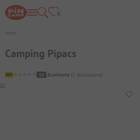
Home
Camping Pipacs
Panoramica del campeggio
10
Eccellente
(
1
Valutazione
)