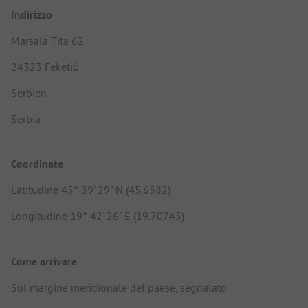
Indirizzo
Marsala Tita 62
24323 Feketić
Serbien
Serbia
Coordinate
Latitudine 45° 39' 29" N (45.6582)
Longitudine 19° 42' 26" E (19.70745)
Come arrivare
Sul margine meridionale del paese, segnalato.