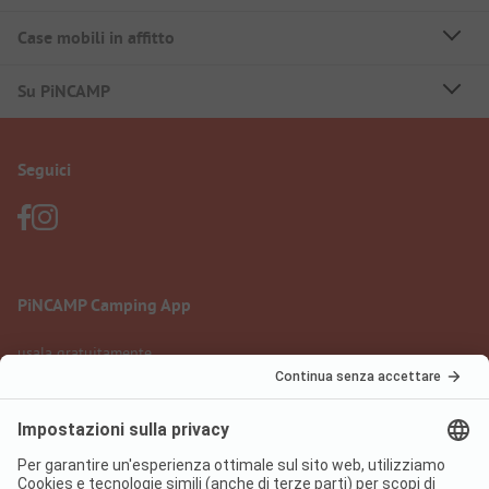
Case mobili in affitto
Su PiNCAMP
Seguici
PiNCAMP Camping App
usala gratuitamente
Informazione legale
Condizioni d'uso