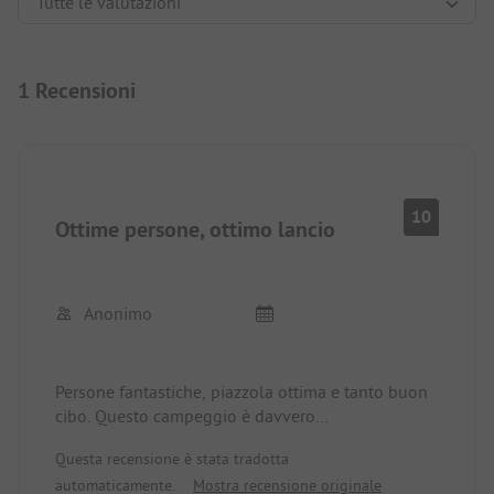
1 Recensioni
10
Ottime persone, ottimo lancio
Anonimo
Persone fantastiche, piazzola ottima e tanto buon
cibo. Questo campeggio è davvero
raccomandabile. Tutti parlano bene l'inglese!
Questa recensione è stata tradotta
automaticamente.
Mostra recensione originale