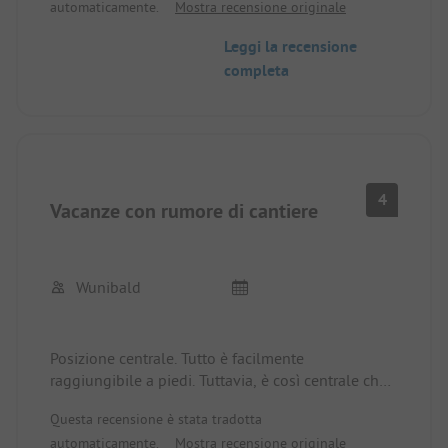
automaticamente.
Mostra recensione originale
Leggi la recensione
completa
4
Vacanze con rumore di cantiere
Wunibald
Posizione centrale. Tutto è facilmente
raggiungibile a piedi. Tuttavia, è così centrale che
il posto, forse un tempo tranquillo, è circondato
Questa recensione è stata tradotta
da diversi cantieri in piena attività. 07.30h - 17.00h.
automaticamente.
Mostra recensione originale
Il proprietario è coinvolto attivamente. L'orario del