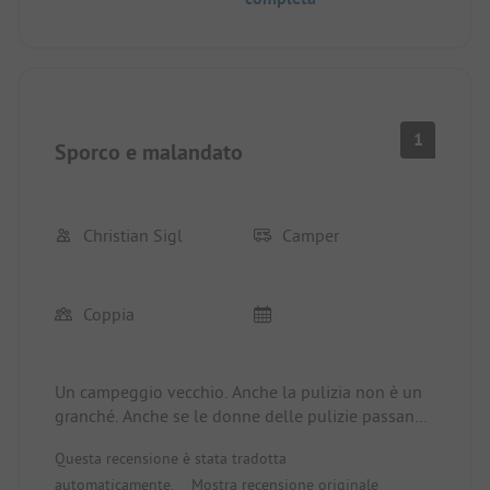
sedersi all'esterno. L'acqua della doccia era da
tiepida a fredda.
Purtroppo non possiamo consigliare il campeggio
e siamo stati felici di andarcene subito.
1
Sporco e malandato
Christian Sigl
Camper
Coppia
Un campeggio vecchio. Anche la pulizia non è un
granché. Anche se le donne delle pulizie passano
due volte al giorno, non puliscono le ragnatele
Questa recensione è stata tradotta
sulle porte e in tutti i bagni le cucine sembrano
automaticamente.
Mostra recensione originale
essere condivise con il personale. Anche il parco