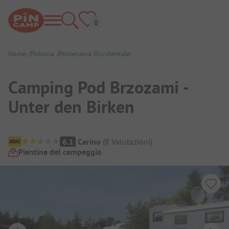
Home
Polonia
Pomerania Occidentale
Camping Pod Brzozami -
Unter den Birken
Panoramica del campeggio
6.1
Carino
(
8
Valutazioni
)
Piantina del campeggio