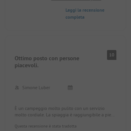
giochi è rotto in diversi punti. A volte non c'è acqua
Leggi la recensione
calda e ci sono state anche interruzioni di corrente.
completa
Avevamo degli amici che erano sul sito con noi e
che avevano pagato per una piazzola con
elettricità, acqua e acque grigie, ma l'acqua è stata
spenta e le acque grigie non potevano essere
smaltite.
10
Ottimo posto con persone
piacevoli.
Simone Luber
È un campeggio molto pulito con un servizio
molto cordiale. La spiaggia è raggiungibile a piedi.
Possiamo sicuramente raccomandare il campeggio.
Questa recensione è stata tradotta