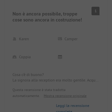
1
Non è ancora possibile, troppe
cose sono ancora in costruzione!
Karen
Camper
Coppia
Cosa c'è di buono?
La signora alla reception era molto gentile. Acqua
ed elettricità incluse a €28 per camper, due adulti.
Questa recensione è stata tradotta
Anche il cane è incluso.
automaticamente.
Mostra recensione originale
Cosa c'è di negativo?
Eravamo nel mezzo di un cantiere edile. C'era
Leggi la recensione
molto rumore fino alle 17.00. Non era possibile
completa