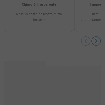
Chiaro & trasparente
I numeri 
Nessun costo nascosto, tutto
Oltre 50
incluso
pernottamenti 