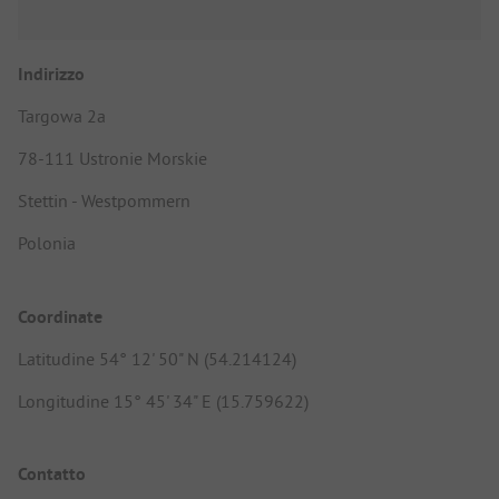
Indirizzo
Targowa 2a
78-111 Ustronie Morskie
Stettin - Westpommern
Polonia
Coordinate
Latitudine 54° 12' 50" N (54.214124)
Longitudine 15° 45' 34" E (15.759622)
Contatto