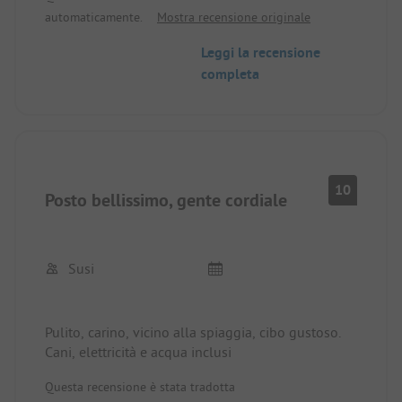
consigliato per le famiglie. Pollici in su
automaticamente.
Mostra recensione originale
Leggi la recensione
completa
10
Posto bellissimo, gente cordiale
Susi
Pulito, carino, vicino alla spiaggia, cibo gustoso.
Cani, elettricità e acqua inclusi
Questa recensione è stata tradotta