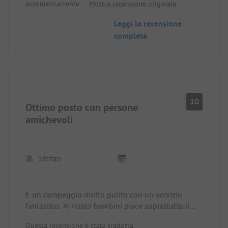
automaticamente.
Mostra recensione originale
Leggi la recensione
completa
10
Ottimo posto con persone
amichevoli
Stefan
È un campeggio molto pulito con un servizio
fantastico. Ai nostri bambini piace soprattutto il
parco giochi e la sala giochi. Particolarmente
Questa recensione è stata tradotta