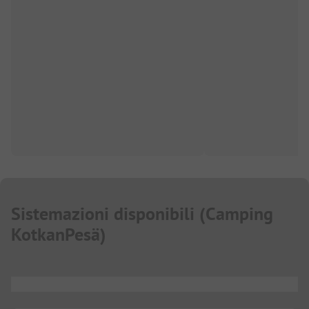
Sistemazioni disponibili
(
Camping
KotkanPesä
)
...