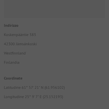
Indirizzo
Koskenpääntie 383
42300 Jämsänkoski
Westfinnland
Finlandia
Coordinate
Latitudine 61° 57' 21" N (61.956102)
Longitudine 25° 9' 7" E (25.152193)