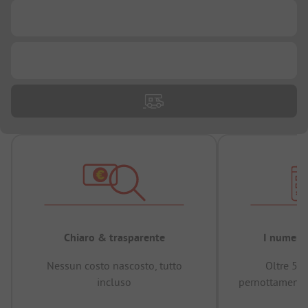
...
...
Chiaro & trasparente
I numeri 
Nessun costo nascosto, tutto
Oltre 50
incluso
pernottamenti 