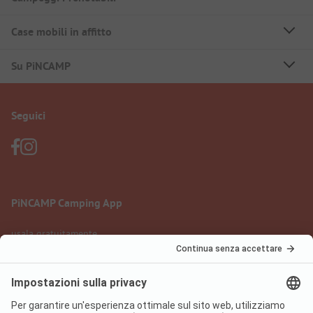
Case mobili in affitto
Su PiNCAMP
Seguici
PiNCAMP Camping App
usala gratuitamente