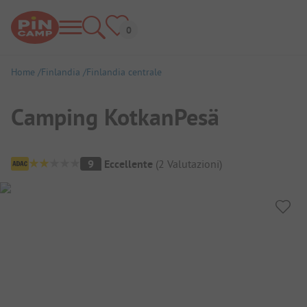
Home
Finlandia
Finlandia centrale
Camping KotkanPesä
Panoramica del campeggio
9
Eccellente
(
2
Valutazioni
)