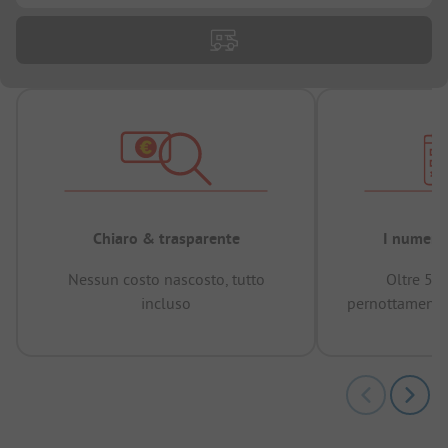
Chiaro & trasparente
I numeri 
Nessun costo nascosto, tutto
Oltre 50
incluso
pernottamenti 