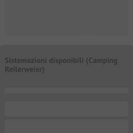
Sistemazioni disponibili
(
Camping
Reilerweier
)
...
...
...