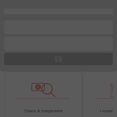
...
...
...
Chiaro & trasparente
I numeri 