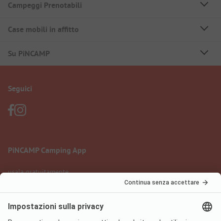
Campeggi Prenotabili
Case mobili in affitto
Su PiNCAMP
Seguici
PiNCAMP Camping App
usala gratuitamente