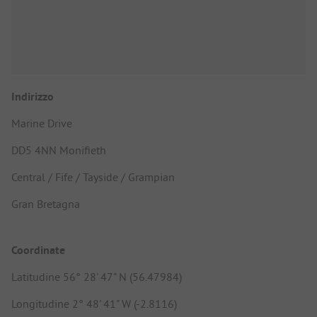
Indirizzo
Marine Drive
DD5 4NN Monifieth
Central / Fife / Tayside / Grampian
Gran Bretagna
Coordinate
Latitudine 56° 28' 47" N (56.47984)
Longitudine 2° 48' 41" W (-2.8116)