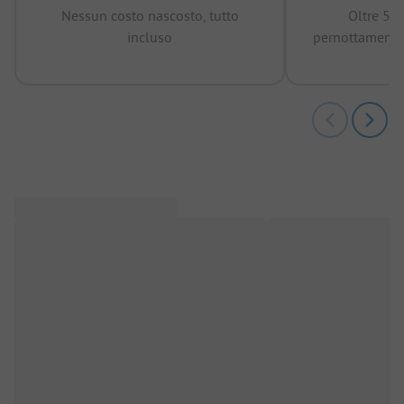
Nessun costo nascosto, tutto
Oltre 50
incluso
pernottamenti 